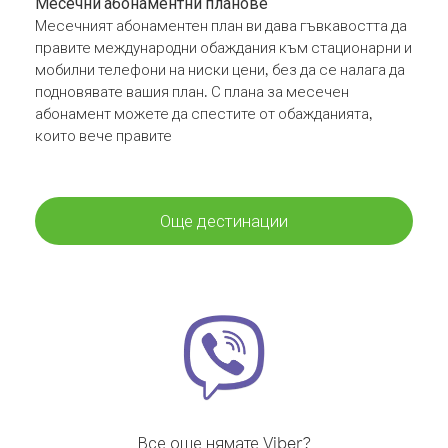
Месечни абонаментни планове
Месечният абонаментен план ви дава гъвкавостта да
правите международни обаждания към стационарни и
мобилни телефони на ниски цени, без да се налага да
подновявате вашия план. С плана за месечен
абонамент можете да спестите от обажданията,
които вече правите
Още дестинации
Все още нямате Viber?