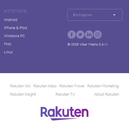
ИЗТЕГЛЯНЕ
Български
Android
iPhone & iPad
Windows PC
Mac
©
2026
Viber Media S.à r.l.
Linux
Rakuten Viki
Rakuten Kobo
Rakuten Travel
Rakuten Marketing
Rakuten Insight
Rakuten TV
About Rakuten