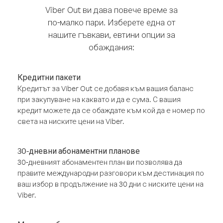
Viber Out ви дава повече време за
по-малко пари. Изберете една от
нашите гъвкави, евтини опции за
обаждания:
Кредитни пакети
Кредитът за Viber Out се добавя към вашия баланс
при закупуване на каквато и да е сума. С вашия
кредит можете да се обаждате към кой да е номер по
света на ниските цени на Viber.
30-дневни абонаментни планове
30-дневният абонаментен план ви позволява да
правите международни разговори към дестинация по
ваш избор в продължение на 30 дни с ниските цени на
Viber.