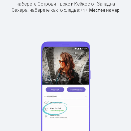
наберете Острови Търкс и Кейкос от Западна
Сахара, наберете както следва:
+
+
1
Местен номер