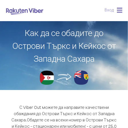
Вход
Togg
navig
Как да се обадите до
Острови Търкс и Кейкос от
Западна Сахара
С Viber Out можете да направите качествени
обаждания до Острови Търкс и Кейкос от Западна
Сахара.
Обадете се на всеки номер в Острови Търкс
и Кейкос - стационарен или мобилен! - с цени от 25.0