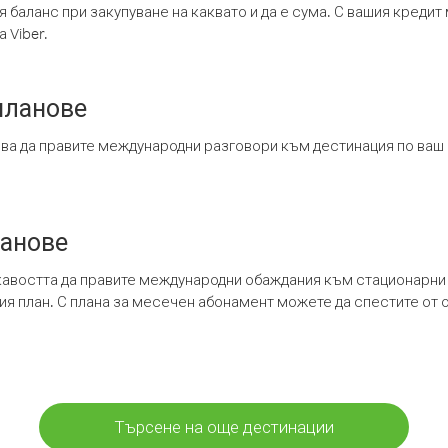
я баланс при закупуване на каквато и да е сума. С вашия креди
 Viber.
планове
ява да правите международни разговори към дестинация по ваш
ланове
кавостта да правите международни обаждания към стационарни 
шия план. С плана за месечен абонамент можете да спестите от 
Търсене на още дестинации