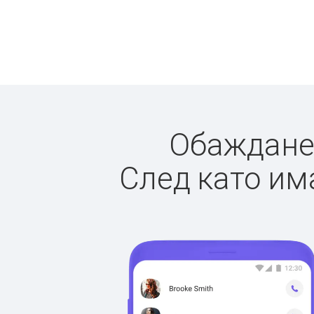
Обажданет
След като има