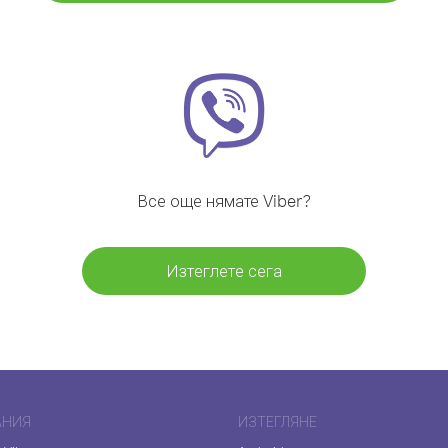
Все още нямате Viber?
Изтеглете сега
АНИЯ
ИЗТЕГЛЯНЕ