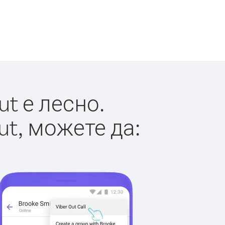
t е лесно.
ut, можете да: