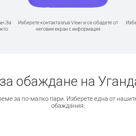
er.
За
Изберете контакта във Viber и се обадете от
Избе
акто
неговия екран с информация
за обаждане на Уганд
време за по-малко пари. Изберете една от нашит
обаждания: