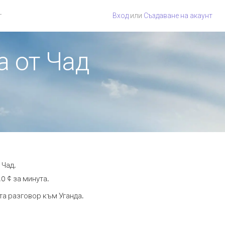
г
Вход
или
Създаване на акаунт
а от Чад
 Чад.
0 ¢ за минута.
та разговор към Уганда.