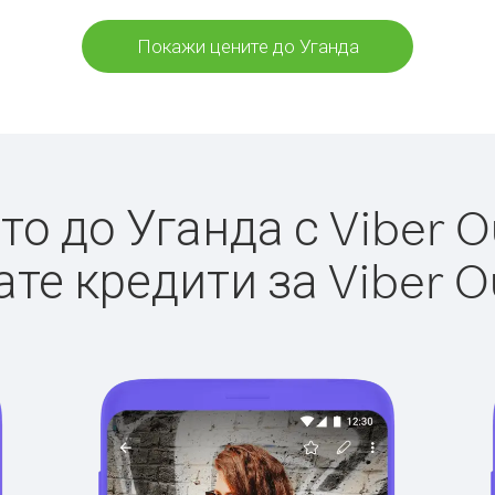
Покажи цените до Уганда
о до Уганда с Viber Ou
те кредити за Viber O