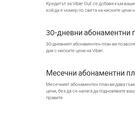
Кредитът за Viber Out се добавя към ваши
кой да е номер по света на ниските цени на
30-дневни абонаментни 
30-дневният абонаментен план ви позвол
дни с ниските цени на Viber.
Месечни абонаментни п
Месечният абонаментен план ви дава гъв
цени, без да се налага да подновявате ва
правите