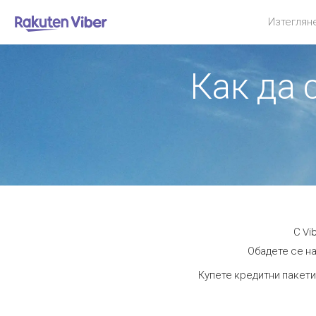
Изтеглян
Как да 
С Vi
Обадете се на
Купете кредитни пакети