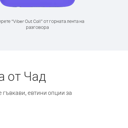
рете “Viber Out Call” от горната лента на
разговора
а от Чад
е гъвкави, евтини опции за