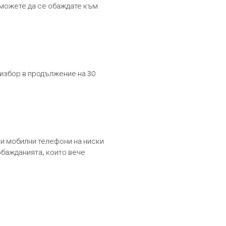
т можете да се обаждате към
 избор в продължение на 30
и мобилни телефони на ниски
обажданията, които вече