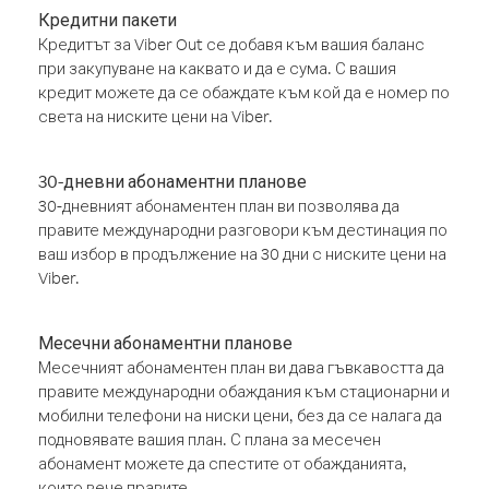
Кредитни пакети
Кредитът за Viber Out се добавя към вашия баланс
при закупуване на каквато и да е сума. С вашия
кредит можете да се обаждате към кой да е номер по
света на ниските цени на Viber.
30-дневни абонаментни планове
30-дневният абонаментен план ви позволява да
правите международни разговори към дестинация по
ваш избор в продължение на 30 дни с ниските цени на
Viber.
Месечни абонаментни планове
Месечният абонаментен план ви дава гъвкавостта да
правите международни обаждания към стационарни и
мобилни телефони на ниски цени, без да се налага да
подновявате вашия план. С плана за месечен
абонамент можете да спестите от обажданията,
които вече правите