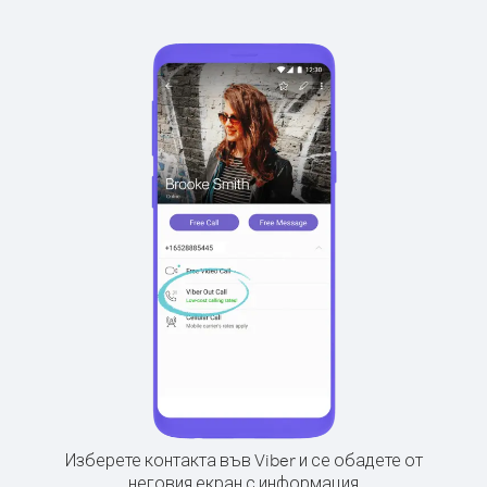
Изберете контакта във Viber и се обадете от
неговия екран с информация