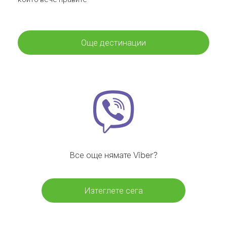
Още дестинации
Все още нямате Viber?
Изтеглете сега