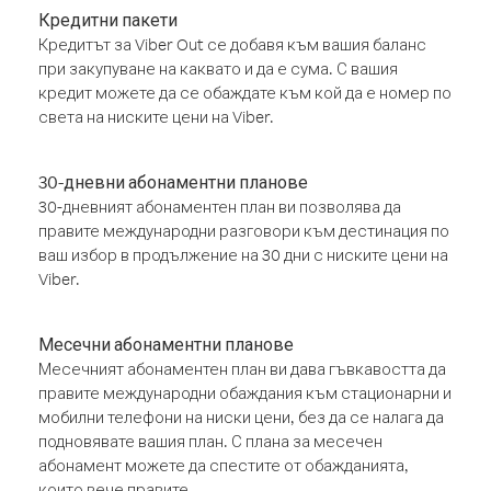
Кредитни пакети
Кредитът за Viber Out се добавя към вашия баланс
при закупуване на каквато и да е сума. С вашия
кредит можете да се обаждате към кой да е номер по
света на ниските цени на Viber.
30-дневни абонаментни планове
30-дневният абонаментен план ви позволява да
правите международни разговори към дестинация по
ваш избор в продължение на 30 дни с ниските цени на
Viber.
Месечни абонаментни планове
Месечният абонаментен план ви дава гъвкавостта да
правите международни обаждания към стационарни и
мобилни телефони на ниски цени, без да се налага да
подновявате вашия план. С плана за месечен
абонамент можете да спестите от обажданията,
които вече правите