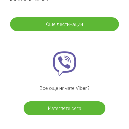
Още дестинации
Все още нямате Viber?
Изтеглете сега