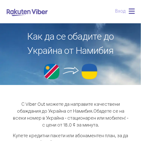
Вход
Togg
navig
Как да се обадите до
Украйна от Намибия
С Viber Out можете да направите качествени
обаждания до Украйна от Намибия.
Обадете се на
всеки номер в Украйна - стационарен или мобилен! -
с цени от 18.0 ¢ за минута.
Купете кредитни пакети или абонаментен план, за да