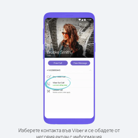
Изберете контакта във Viber и се обадете от
неговия екран с информация