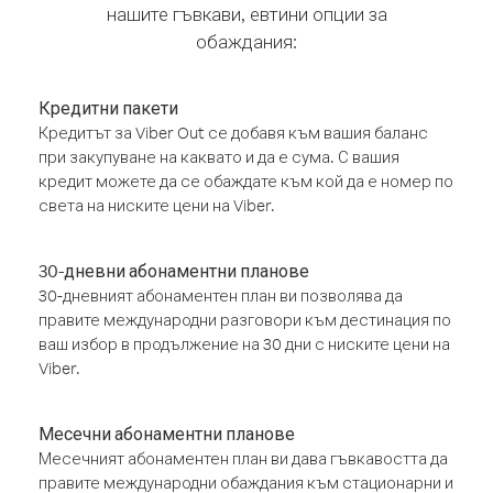
нашите гъвкави, евтини опции за
обаждания:
Кредитни пакети
Кредитът за Viber Out се добавя към вашия баланс
при закупуване на каквато и да е сума. С вашия
кредит можете да се обаждате към кой да е номер по
света на ниските цени на Viber.
30-дневни абонаментни планове
30-дневният абонаментен план ви позволява да
правите международни разговори към дестинация по
ваш избор в продължение на 30 дни с ниските цени на
Viber.
Месечни абонаментни планове
Месечният абонаментен план ви дава гъвкавостта да
правите международни обаждания към стационарни и