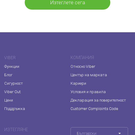
Изтеглете сега
VIBER
КОМПАНИЯ
Функции
Относно Viber
Блог
Център на марката
Сигурност
Кариери
Viber Out
Условия и правила
Цени
Декларация за поверителност
Поддръжка
Customer Complaints Code
ИЗТЕГЛЯНЕ
Български