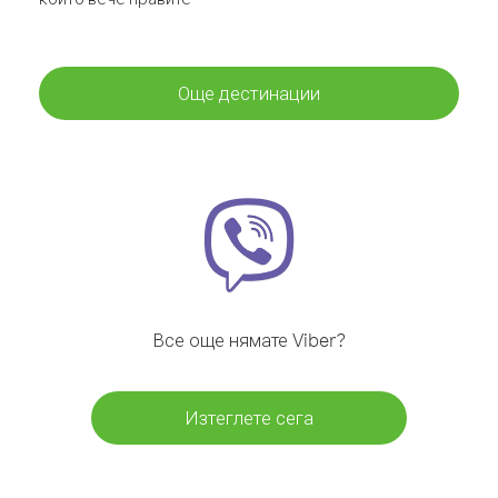
Още дестинации
Все още нямате Viber?
Изтеглете сега