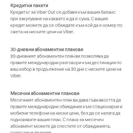
Кредитни пакети
Кредитът за Viber Out се добавя към вашия баланс
при закупуване на каквато и да е сума. С вашия
кредит можете да се обаждате към кой да е номер по
света на ниските цени на Viber.
30-дневни абонаментни планове
30-дневният абонаментен план ви позволява да
правите международни разговори към дестинация по
ваш избор в продължение на 30 дни с ниските цени на
Viber.
Месечни абонаментни планове
Месечният абонаментен план ви дава гъвкавостта да
правите международни обаждания към стационарни и
мобилни телефони на ниски цени, без да се налага да
подновявате вашия план. С плана за месечен
абонамент можете да спестите от обажданията,
които вече правите