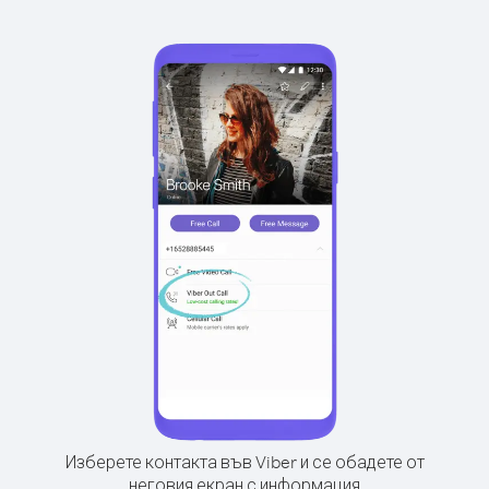
Изберете контакта във Viber и се обадете от
неговия екран с информация