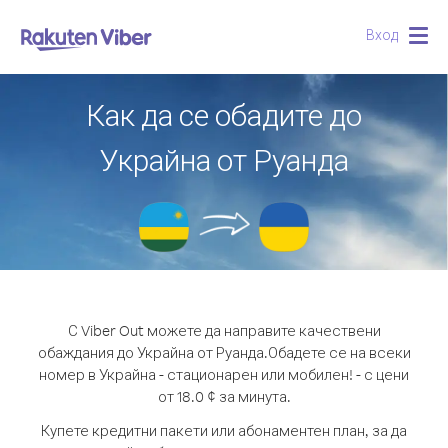
Вход
Togg
navig
Как да се обадите до
Украйна от Руанда
С Viber Out можете да направите качествени
обаждания до Украйна от Руанда.
Обадете се на всеки
номер в Украйна - стационарен или мобилен! - с цени
от 18.0 ¢ за минута.
Купете кредитни пакети или абонаментен план, за да