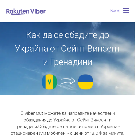
Вход
Togg
navig
Как да се обадите до
Украйна от Сейнт Винсент
и Гренадини
С Viber Out можете да направите качествени
обаждания до Украйна от Сейнт Винсент и
Гренадини.
Обадете се на всеки номер в Украйна -
стационарен или мобилен! - с цени от 18.0 ¢ за минута.