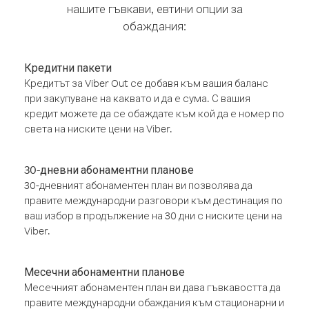
нашите гъвкави, евтини опции за
обаждания:
Кредитни пакети
Кредитът за Viber Out се добавя към вашия баланс
при закупуване на каквато и да е сума. С вашия
кредит можете да се обаждате към кой да е номер по
света на ниските цени на Viber.
30-дневни абонаментни планове
30-дневният абонаментен план ви позволява да
правите международни разговори към дестинация по
ваш избор в продължение на 30 дни с ниските цени на
Viber.
Месечни абонаментни планове
Месечният абонаментен план ви дава гъвкавостта да
правите международни обаждания към стационарни и