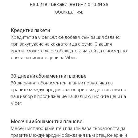
нашите гъвкави, евтини опции за
обаждания:
Кредитни пакети
Кредитът за Viber Out се добавя към вашия баланс
при закупуване на каквато и да е сума. С вашия
кредит можете да се обаждате към кой да е номер по
света на ниските цени на Viber.
30-дневни абонаментни планове
30-дневният абонаментен план ви позволява да
правите международни разговори към дестинация по
ваш избор в продължение на 30 дни с ниските цени на
Viber.
Месечни абонаментни планове
Месечният абонаментен план ви дава гъвкавостта да
правите международни обаждания към стационарни и