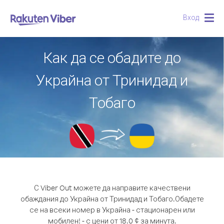
Вход
Togg
navig
Как да се обадите до
Украйна от Тринидад и
Тобаго
С Viber Out можете да направите качествени
обаждания до Украйна от Тринидад и Тобаго.
Обадете
се на всеки номер в Украйна - стационарен или
мобилен! - с цени от 18.0 ¢ за минута.