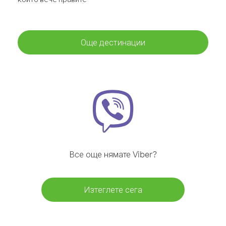
Още дестинации
Все още нямате Viber?
Изтеглете сега