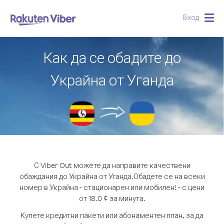
Вход
Togg
navig
Как да се обадите до
Украйна от Уганда
С Viber Out можете да направите качествени
обаждания до Украйна от Уганда.
Обадете се на всеки
номер в Украйна - стационарен или мобилен! - с цени
от 18.0 ¢ за минута.
Купете кредитни пакети или абонаментен план, за да