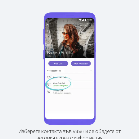
Изберете контакта във Viber и се обадете от
неговия екран с информация