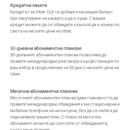
Кредитни пакети
Кредитът за Viber Out се добавя към вашия баланс
при закупуване на каквато и да е сума. С вашия
кредит можете да се обаждате към кой да е номер по
света на ниските цени на Viber.
30-дневни абонаментни планове
30-дневният абонаментен план ви позволява да
правите международни разговори към дестинация по
ваш избор в продължение на 30 дни с ниските цени на
Viber.
Месечни абонаментни планове
Месечният абонаментен план ви дава гъвкавостта да
правите международни обаждания към стационарни и
мобилни телефони на ниски цени, без да се налага да
подновявате вашия план. С плана за месечен
абонамент можете да спестите от обажданията,
които вече правите