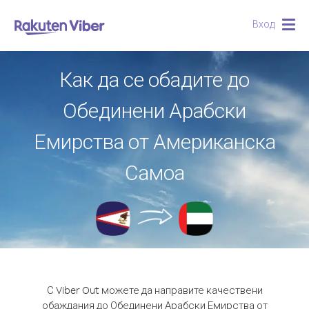
Вход
Togg
navig
Как да се обадите до
Обединени Арабски
Емирства от Американска
Самоа
С Viber Out можете да направите качествени
обаждания до Обединени Арабски Емирства от