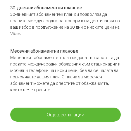
30-дневни абонаментни планове
30-дневният абонаментен план ви позволява да
правите международни разговори към дестинация по
ваш избор в продължение на 30 дни с ниските цени на
Viber.
Месечни абонаментни планове
Месечният абонаментен план ви дава гъвкавостта да
правите международни обаждания към стационарни и
мобилни телефони на ниски цени, без да се налага да
подновявате вашия план. С плана за месечен
абонамент можете да спестите от обажданията,
които вече правите
Още дестинации