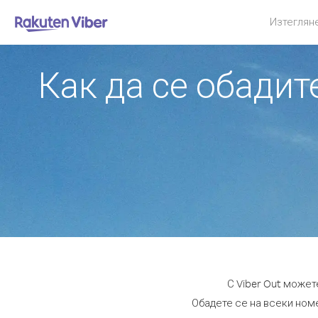
Изтеглян
Как да се обади
С Viber Out может
Обадете се на всеки номе