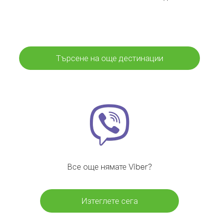
Търсене на още дестинации
Все още нямате Viber?
Изтеглете сега