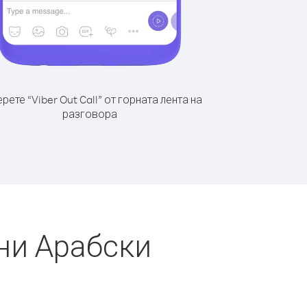
рете “Viber Out Call” от горната лента на
разговора
ни Арабски