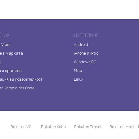
АНИЯ
ИЗТЕГЛЯНЕ
 Viber
Android
 на марката
iPhone & iPad
и
Windows PC
я и правила
Mac
ация за поверителност
Linux
r Complaints Code
Rakuten Viki
Rakuten Kobo
Rakuten Travel
Rakuten Market