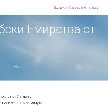
г
Вход
или
Създаване на акаунт
бски Емирства от
ирства от Унгария.
цени от 29.2 ¢ за минута.