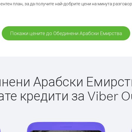
ентен план, за да получите най-добрите цени на минута разгов
Покажи цените до Обединени Арабски Емирства
ени Арабски Емирства
те кредити за Viber O