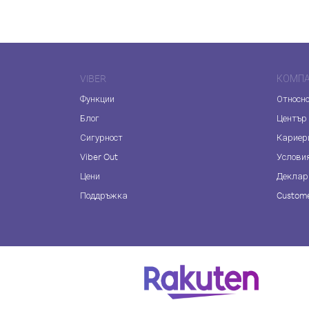
VIBER
КОМП
Функции
Относно
Блог
Център
Сигурност
Кариер
Viber Out
Услови
Цени
Деклар
Поддръжка
Custome