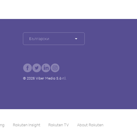
Български
©
2026
Viber Media S.à r.l.
ing
Rakuten Insight
Rakuten TV
About Rakuten