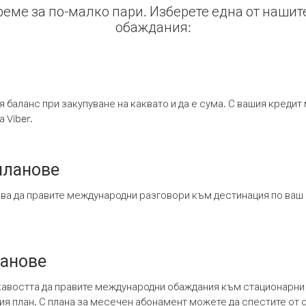
време за по-малко пари. Изберете една от нашит
обаждания:
я баланс при закупуване на каквато и да е сума. С вашия креди
 Viber.
планове
ява да правите международни разговори към дестинация по ваш
ланове
кавостта да правите международни обаждания към стационарни 
шия план. С плана за месечен абонамент можете да спестите от 