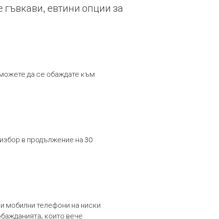
е гъвкави, евтини опции за
т можете да се обаждате към
 избор в продължение на 30
и мобилни телефони на ниски
обажданията, които вече