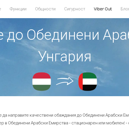
е
Функции
Общности
Сигурност
Viber Out
Бло
те до Обединени Ара
Унгария
е да направите качествени обаждания до Обединени Арабски Ем
р в Обединени Арабски Емирства - стационарен или мобилен! - с 