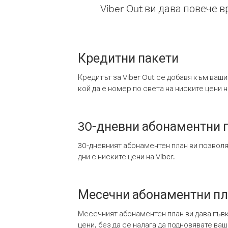
Viber Out ви дава повече 
Кредитни пакети
Кредитът за Viber Out се добавя към ваши
кой да е номер по света на ниските цени на
30-дневни абонаментни 
30-дневният абонаментен план ви позвол
дни с ниските цени на Viber.
Месечни абонаментни п
Месечният абонаментен план ви дава гъв
цени, без да се налага да подновявате ва