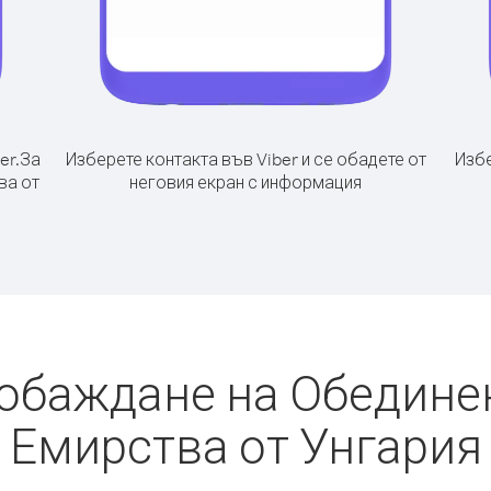
er.
За
Изберете контакта във Viber и се обадете от
Избе
ва от
неговия екран с информация
 обаждане на Обедине
Емирства от Унгария