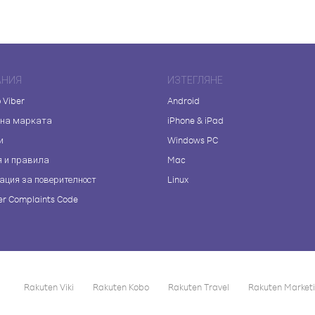
АНИЯ
ИЗТЕГЛЯНЕ
 Viber
Android
 на марката
iPhone & iPad
и
Windows PC
я и правила
Mac
ация за поверителност
Linux
r Complaints Code
Rakuten Viki
Rakuten Kobo
Rakuten Travel
Rakuten Market