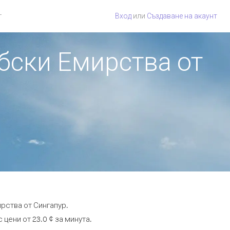
г
Вход
или
Създаване на акаунт
бски Емирства от
рства от Сингапур.
цени от 23.0 ¢ за минута.