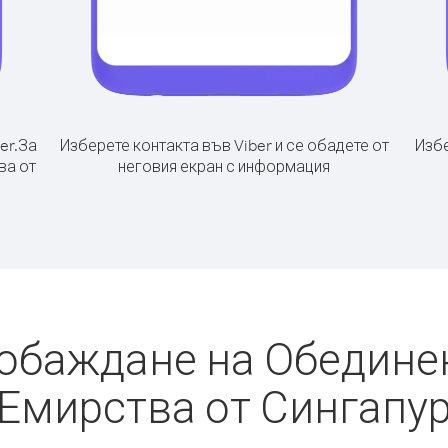
er.
За
Изберете контакта във Viber и се обадете от
Избе
ва от
неговия екран с информация
 обаждане на Обедине
Емирства от Сингапу