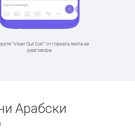
рете “Viber Out Call” от горната лента на
разговора
ни Арабски
р