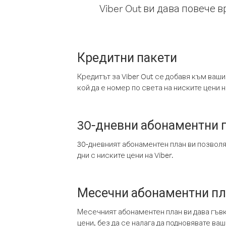
Viber Out ви дава повече 
Кредитни пакети
Кредитът за Viber Out се добавя към ваши
кой да е номер по света на ниските цени на
30-дневни абонаментни 
30-дневният абонаментен план ви позвол
дни с ниските цени на Viber.
Месечни абонаментни п
Месечният абонаментен план ви дава гъв
цени, без да се налага да подновявате ва