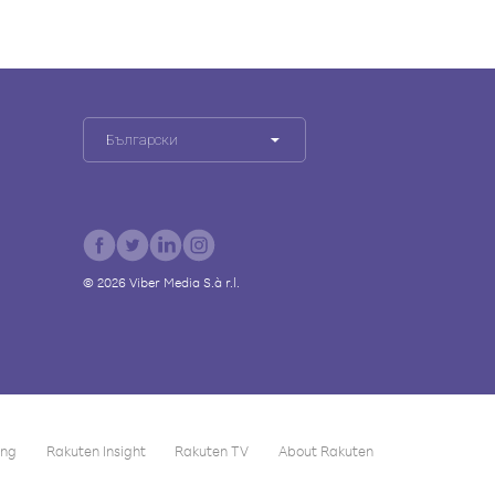
Български
©
2026
Viber Media S.à r.l.
ing
Rakuten Insight
Rakuten TV
About Rakuten