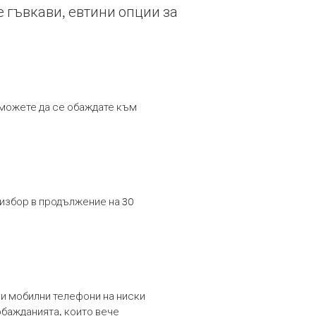
е гъвкави, евтини опции за
т можете да се обаждате към
 избор в продължение на 30
и мобилни телефони на ниски
обажданията, които вече