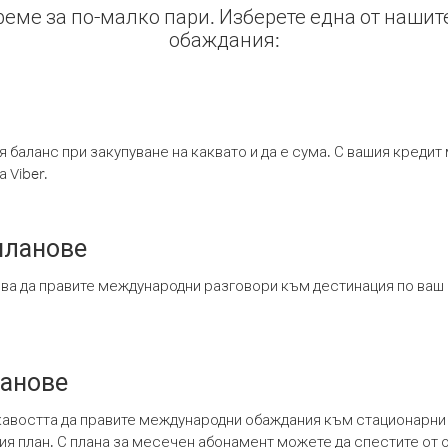
време за по-малко пари. Изберете една от нашит
обаждания:
я баланс при закупуване на каквато и да е сума. С вашия креди
 Viber.
планове
ява да правите международни разговори към дестинация по ваш
ланове
кавостта да правите международни обаждания към стационарни 
шия план. С плана за месечен абонамент можете да спестите от 