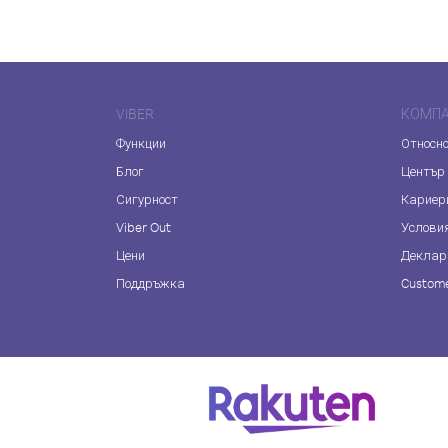
VIBER
КОМП
Функции
Относно
Блог
Център
Сигурност
Кариер
Viber Out
Услови
Цени
Деклар
Поддръжка
Custome