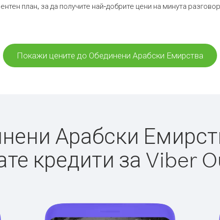
ентен план, за да получите най-добрите цени на минута разгов
Покажи цените до Обединени Арабски Емирства
ени Арабски Емирства
те кредити за Viber O