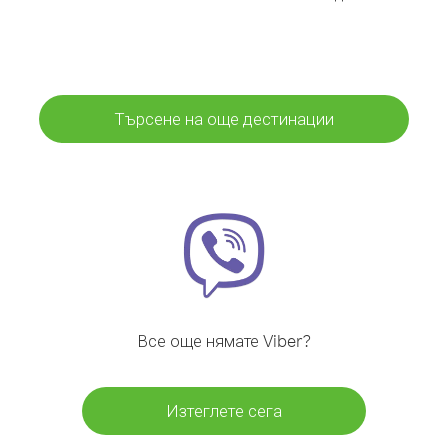
Търсене на още дестинации
Все още нямате Viber?
Изтеглете сега