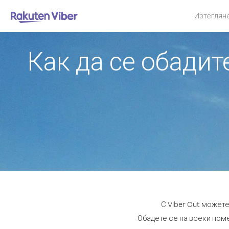
Изтеглян
Как да се обади
С Viber Out может
Обадете се на всеки номе