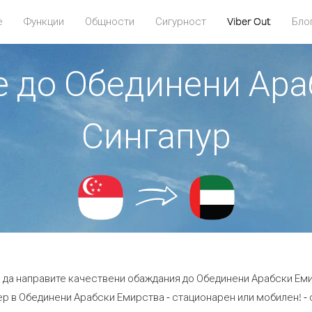
е
Функции
Общности
Сигурност
Viber Out
Бло
те до Обединени Ара
Сингапур
е да направите качествени обаждания до Обединени Арабски Еми
р в Обединени Арабски Емирства - стационарен или мобилен! - с 