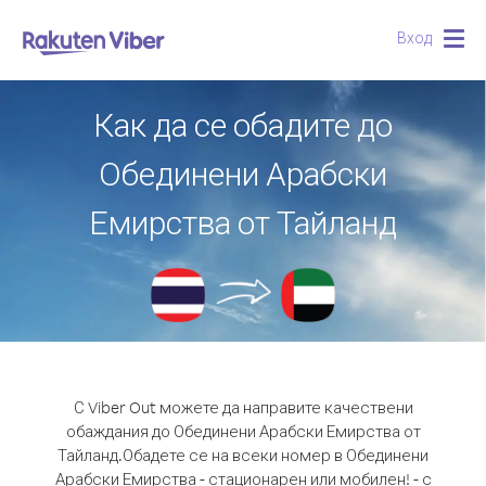
Вход
Togg
navig
Как да се обадите до
Обединени Арабски
Емирства от Тайланд
С Viber Out можете да направите качествени
обаждания до Обединени Арабски Емирства от
Тайланд.
Обадете се на всеки номер в Обединени
Арабски Емирства - стационарен или мобилен! - с