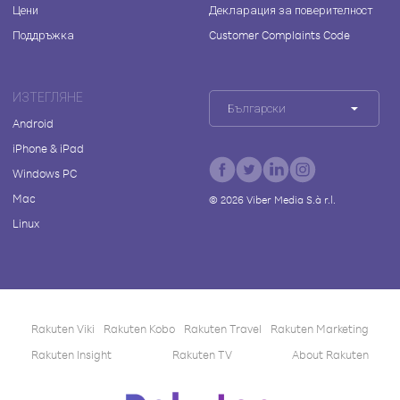
Цени
Декларация за поверителност
Поддръжка
Customer Complaints Code
ИЗТЕГЛЯНЕ
Български
Android
iPhone & iPad
Windows PC
Mac
©
2026
Viber Media S.à r.l.
Linux
Rakuten Viki
Rakuten Kobo
Rakuten Travel
Rakuten Marketing
Rakuten Insight
Rakuten TV
About Rakuten