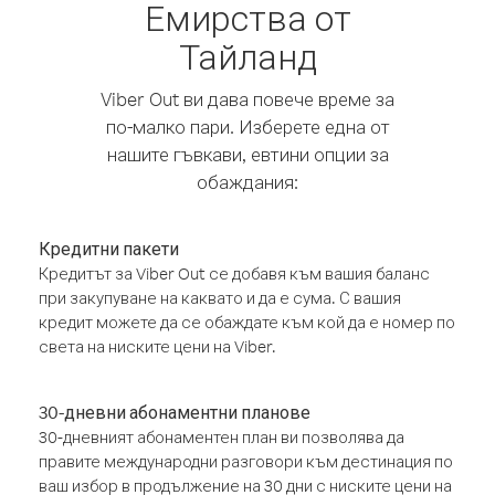
Емирства от
Тайланд
Viber Out ви дава повече време за
по-малко пари. Изберете една от
нашите гъвкави, евтини опции за
обаждания:
Кредитни пакети
Кредитът за Viber Out се добавя към вашия баланс
при закупуване на каквато и да е сума. С вашия
кредит можете да се обаждате към кой да е номер по
света на ниските цени на Viber.
30-дневни абонаментни планове
30-дневният абонаментен план ви позволява да
правите международни разговори към дестинация по
ваш избор в продължение на 30 дни с ниските цени на