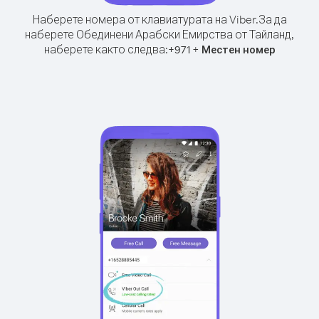
Наберете номера от клавиатурата на Viber.
За да
наберете Обединени Арабски Емирства от Тайланд,
наберете както следва:
+
+
971
Местен номер