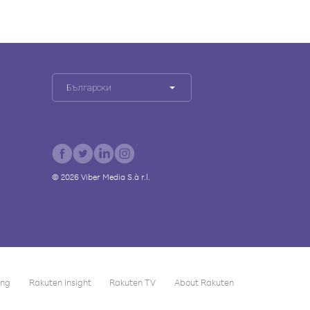
Български
©
2026
Viber Media S.à r.l.
ing
Rakuten Insight
Rakuten TV
About Rakuten