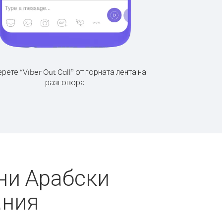
рете “Viber Out Call” от горната лента на
разговора
ни Арабски
ания