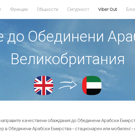
е
Функции
Общности
Сигурност
Viber Out
Бло
те до Обединени Ара
Великобритания
а направите качествени обаждания до Обединени Арабски Емирст
р в Обединени Арабски Емирства - стационарен или мобилен! - с 