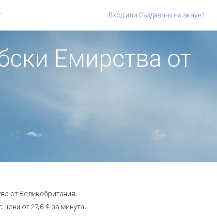
г
Вход
или
Създаване на акаунт
бски Емирства от
ва от Великобритания.
цени от 27.6 ¢ за минута.