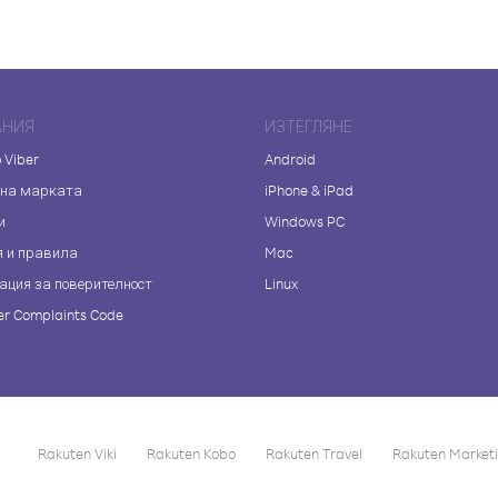
АНИЯ
ИЗТЕГЛЯНЕ
 Viber
Android
 на марката
iPhone & iPad
и
Windows PC
я и правила
Mac
ация за поверителност
Linux
r Complaints Code
Rakuten Viki
Rakuten Kobo
Rakuten Travel
Rakuten Market