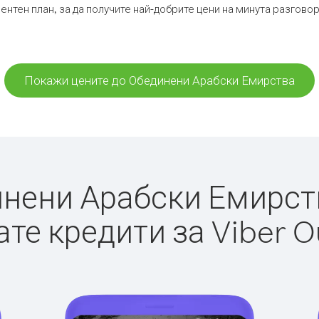
ентен план, за да получите най-добрите цени на минута разгов
Покажи цените до Обединени Арабски Емирства
ени Арабски Емирства
те кредити за Viber O