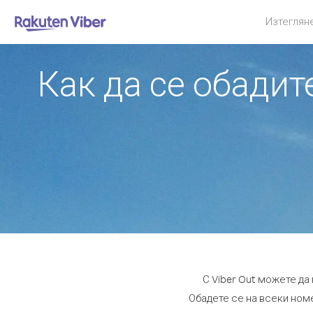
Изтеглян
Как да се обади
С Viber Out можете д
Обадете се на всеки номе