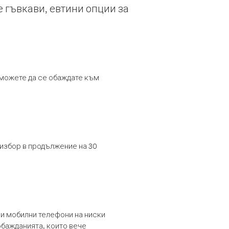
е гъвкави, евтини опции за
т можете да се обаждате към
 избор в продължение на 30
и мобилни телефони на ниски
обажданията, които вече