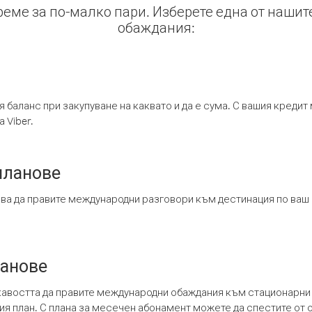
време за по-малко пари. Изберете една от нашит
обаждания:
я баланс при закупуване на каквато и да е сума. С вашия креди
 Viber.
планове
ява да правите международни разговори към дестинация по ваш
ланове
кавостта да правите международни обаждания към стационарни 
шия план. С плана за месечен абонамент можете да спестите от 