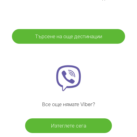
Търсене на още дестинации
Все още нямате Viber?
Изтеглете сега