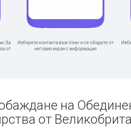
er.
За
Изберете контакта във Viber и се обадете от
Избе
ва от
неговия екран с информация
 обаждане на Обедине
рства от Великобрит