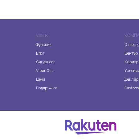
VIBER
КОМП
Функции
Относно
Блог
Център
Сигурност
Кариер
Viber Out
Услови
Цени
Деклар
Поддръжка
Custome