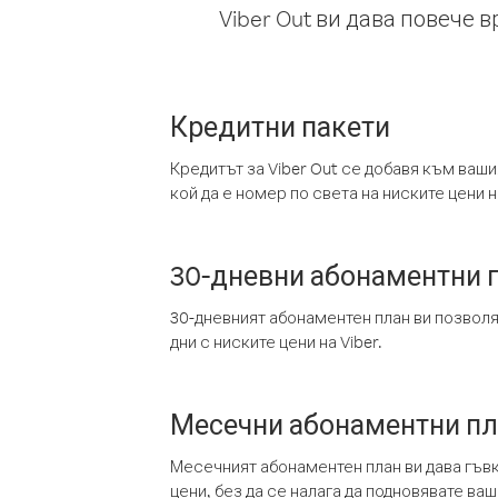
Viber Out ви дава повече 
Кредитни пакети
Кредитът за Viber Out се добавя към ваши
кой да е номер по света на ниските цени на
30-дневни абонаментни 
30-дневният абонаментен план ви позвол
дни с ниските цени на Viber.
Месечни абонаментни п
Месечният абонаментен план ви дава гъв
цени, без да се налага да подновявате ва