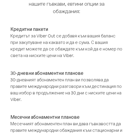
нашите гъвкави, евтини опции за
обаждания:
Кредитни пакети
Кредитът за Viber Out се добавя към вашия баланс
при закупуване на каквато и да е сума. С вашия
кредит можете да се обаждате към кой да е номер по
света на ниските цени на Viber.
30-дневни абонаментни планове
30-дневният абонаментен план ви позволява да
правите международни разговори към дестинация по
ваш избор в продължение на 30 дни с ниските цени на
Viber.
Месечни абонаментни планове
Месечният абонаментен план ви дава гъвкавостта да
правите международни обаждания към стационарни и