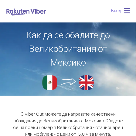
Вход
Togg
navig
Как да се обадите до
Великобритания от
Мексико
С Viber Out можете да направите качествени
обаждания до Великобритания от Мексико.
Обадете
се на всеки номер в Великобритания - стационарен
или мобилен! - с цени от 15.0 ¢ за минута.