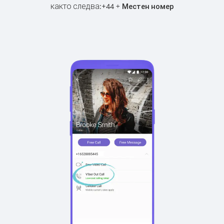
както следва:
+
+
44
Местен номер