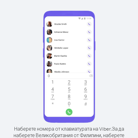
Наберете номера от клавиатурата на Viber.
За да
наберете Великобритания от Филипини, наберете