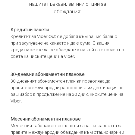
нашите гъвкави, евтини опции за
обаждания:
Кредитни пакети
Кредитът за Viber Out се добавя към вашия баланс
при закупуване на каквато и да е сума. С вашия
кредит можете да се обаждате към кой да е номер по
света на ниските цени на Viber.
30-дневни абонаментни планове
30-дневният абонаментен план ви позволява да
правите международни разговори към дестинация по
ваш избор в продължение на 30 дни с ниските цени на
Viber.
Месечни абонаментни планове
Месечният абонаментен план ви дава гъвкавостта да
правите международни обаждания към стационарни и