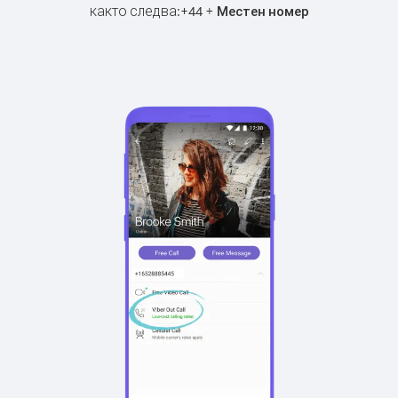
както следва:
+
+
44
Местен номер