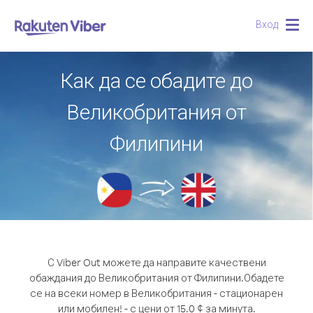
Вход
Togg
navig
Как да се обадите до
Великобритания от
Филипини
С Viber Out можете да направите качествени
обаждания до Великобритания от Филипини.
Обадете
се на всеки номер в Великобритания - стационарен
или мобилен! - с цени от 15.0 ¢ за минута.