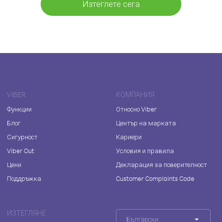
Изтеглете сега
VIBER
КОМПАНИЯ
Функции
Относно Viber
Блог
Център на марката
Сигурност
Кариери
Viber Out
Условия и правила
Цени
Декларация за поверителност
Поддръжка
Customer Complaints Code
ИЗТЕГЛЯНЕ
Български