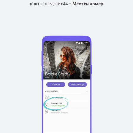
както следва:
+
+
44
Местен номер