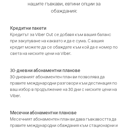
нашите гъвкави, евтини опции за
обаждания:
Кредитни пакети
Кредитът за Viber Out се добавя към вашия баланс
при закупуване на каквато и да е сума. С вашия
кредит можете да се обаждате към кой да е номер по
света на ниските цени на Viber.
30-дневни абонаментни планове
30-дневният абонаментен план ви позволява да
правите международни разговори към дестинация по
ваш избор в продължение на 30 дни с ниските цени на
Viber.
Месечни абонаментни планове
Месечният абонаментен план ви дава гъвкавостта да
правите международни обаждания към стационарни и