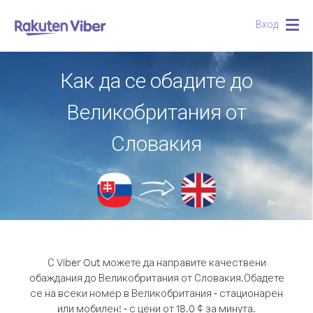
Вход
Togg
navig
Как да се обадите до
Великобритания от
Словакия
С Viber Out можете да направите качествени
обаждания до Великобритания от Словакия.
Обадете
се на всеки номер в Великобритания - стационарен
или мобилен! - с цени от 18.0 ¢ за минута.