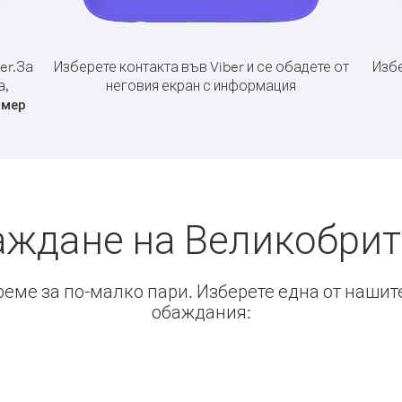
er.
За
Изберете контакта във Viber и се обадете от
Избе
а,
неговия екран с информация
омер
аждане на Великобрит
време за по-малко пари. Изберете една от нашит
обаждания: