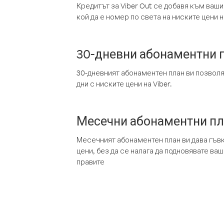
Кредитът за Viber Out се добавя към ваши
кой да е номер по света на ниските цени на
30-дневни абонаментни 
30-дневният абонаментен план ви позвол
дни с ниските цени на Viber.
Месечни абонаментни п
Месечният абонаментен план ви дава гъв
цени, без да се налага да подновявате ва
правите