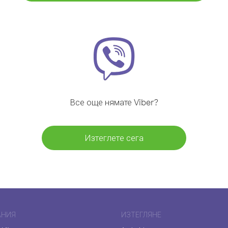
Все още нямате Viber?
Изтеглете сега
АНИЯ
ИЗТЕГЛЯНЕ