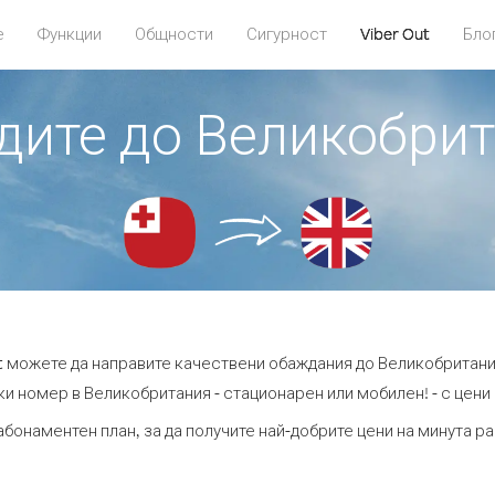
е
Функции
Общности
Сигурност
Viber Out
Бло
адите до Великобрит
ut можете да направите качествени обаждания до Великобритания
и номер в Великобритания - стационарен или мобилен! - с цени о
абонаментен план, за да получите най-добрите цени на минута 