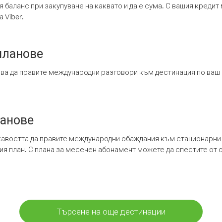
я баланс при закупуване на каквато и да е сума. С вашия креди
 Viber.
планове
ява да правите международни разговори към дестинация по ваш
ланове
кавостта да правите международни обаждания към стационарни 
шия план. С плана за месечен абонамент можете да спестите от 
Търсене на още дестинации