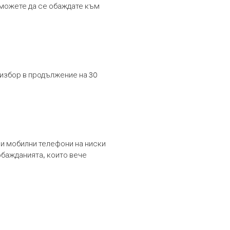
т можете да се обаждате към
 избор в продължение на 30
и мобилни телефони на ниски
обажданията, които вече