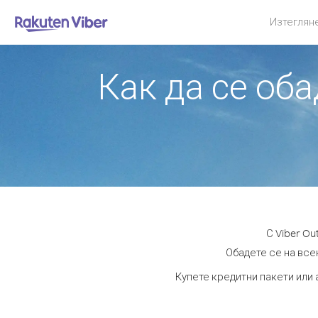
Изтеглян
Как да се об
С Viber O
Обадете се на всек
Купете кредитни пакети или 