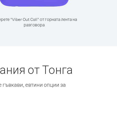
рете “Viber Out Call” от горната лента на
разговора
ания от Тонга
е гъвкави, евтини опции за