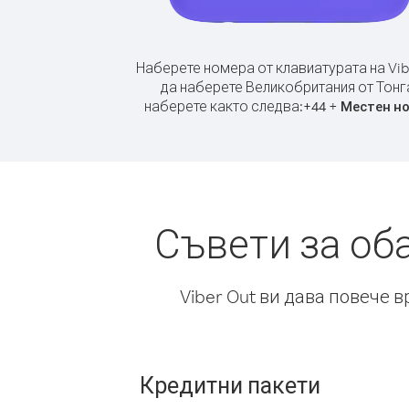
Наберете номера от клавиатурата на Vib
да наберете Великобритания от Тонг
наберете както следва:
+
+
44
Местен н
Съвети за об
Viber Out ви дава повече 
Кредитни пакети