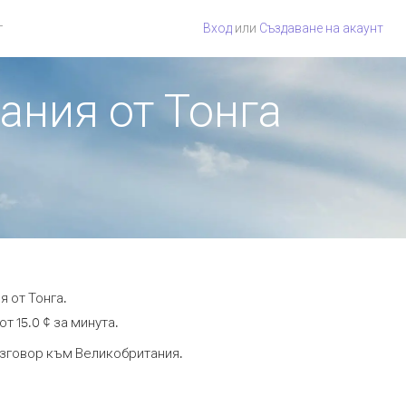
г
Вход
или
Създаване на акаунт
ания от Тонга
 от Тонга.
т 15.0 ¢ за минута.
разговор към Великобритания.