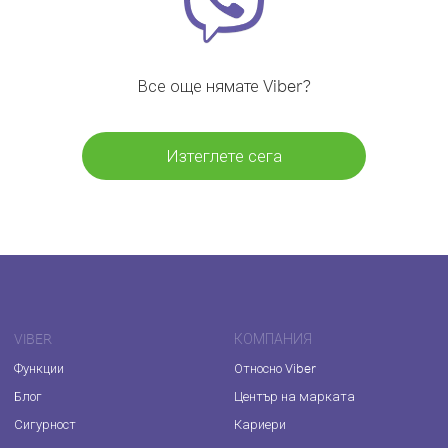
Все още нямате Viber?
Изтеглете сега
VIBER
КОМПАНИЯ
Функции
Относно Viber
Блог
Център на марката
Сигурност
Кариери