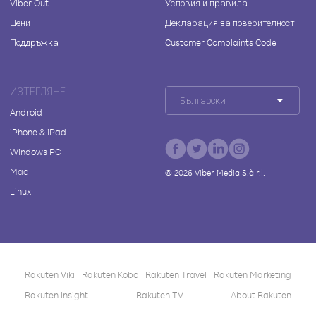
Viber Out
Условия и правила
Цени
Декларация за поверителност
Поддръжка
Customer Complaints Code
ИЗТЕГЛЯНЕ
Български
Android
iPhone & iPad
Windows PC
Mac
©
2026
Viber Media S.à r.l.
Linux
Rakuten Viki
Rakuten Kobo
Rakuten Travel
Rakuten Marketing
Rakuten Insight
Rakuten TV
About Rakuten