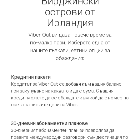
Вирджински
острови от
Ирландия
Viber Out ви дава повече време за
по-малко пари. Изберете една от
нашите гъвкави, евтини опции за
обаждания:
Кредитни пакети
Кредитът за Viber Out се добавя към вашия баланс
при закупуване на каквато и да е сума. С вашия
кредит можете да се обаждате към кой да е номер по
света на ниските цени на Viber.
30-дневни абонаментни планове
30-дневният абонаментен план ви позволява да
правите международни разговори към дестинация по