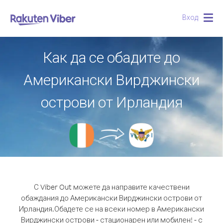
Вход
Togg
navig
Как да се обадите до
Американски Вирджински
острови от Ирландия
С Viber Out можете да направите качествени
обаждания до Американски Вирджински острови от
Ирландия.
Обадете се на всеки номер в Американски
Вирджински острови - стационарен или мобилен! - с