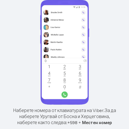
Наберете номера от клавиатурата на Viber.
За да
наберете Уругвай от Босна и Херцеговина,
наберете както следва:
+
+
598
Местен номер