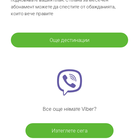
абонамент можете да спестите от обажданията,
които вече правите
Още дестинации
Все още нямате Viber?
Изтеглете сега