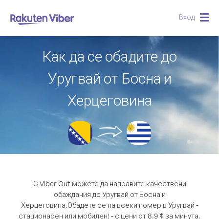
Вход
Togg
navig
Как да се обадите до
Уругвай от Босна и
Херцеговина
С Viber Out можете да направите качествени
обаждания до Уругвай от Босна и
Херцеговина.
Обадете се на всеки номер в Уругвай -
стационарен или мобилен! - с цени от 8.9 ¢ за минута.