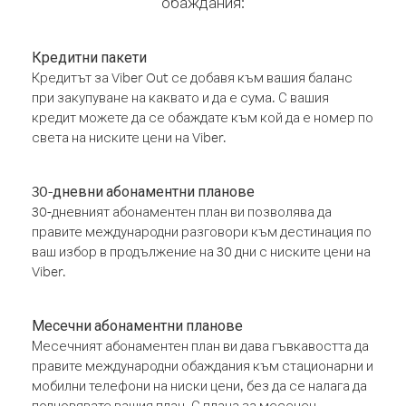
обаждания:
Кредитни пакети
Кредитът за Viber Out се добавя към вашия баланс
при закупуване на каквато и да е сума. С вашия
кредит можете да се обаждате към кой да е номер по
света на ниските цени на Viber.
30-дневни абонаментни планове
30-дневният абонаментен план ви позволява да
правите международни разговори към дестинация по
ваш избор в продължение на 30 дни с ниските цени на
Viber.
Месечни абонаментни планове
Месечният абонаментен план ви дава гъвкавостта да
правите международни обаждания към стационарни и
мобилни телефони на ниски цени, без да се налага да
подновявате вашия план. С плана за месечен