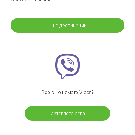
Още дестинации
Все още нямате Viber?
Изтеглете сега