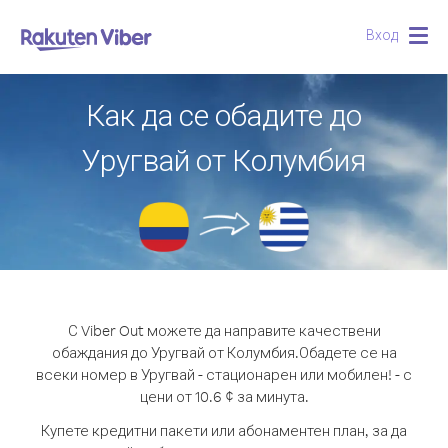
Вход
Togg
navig
Как да се обадите до
Уругвай от Колумбия
С Viber Out можете да направите качествени
обаждания до Уругвай от Колумбия.
Обадете се на
всеки номер в Уругвай - стационарен или мобилен! - с
цени от 10.6 ¢ за минута.
Купете кредитни пакети или абонаментен план, за да