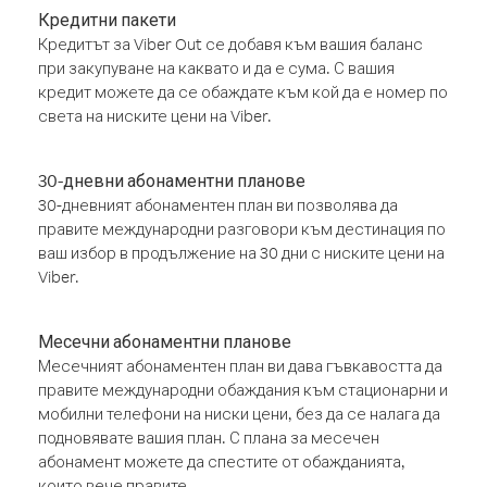
Кредитни пакети
Кредитът за Viber Out се добавя към вашия баланс
при закупуване на каквато и да е сума. С вашия
кредит можете да се обаждате към кой да е номер по
света на ниските цени на Viber.
30-дневни абонаментни планове
30-дневният абонаментен план ви позволява да
правите международни разговори към дестинация по
ваш избор в продължение на 30 дни с ниските цени на
Viber.
Месечни абонаментни планове
Месечният абонаментен план ви дава гъвкавостта да
правите международни обаждания към стационарни и
мобилни телефони на ниски цени, без да се налага да
подновявате вашия план. С плана за месечен
абонамент можете да спестите от обажданията,
които вече правите