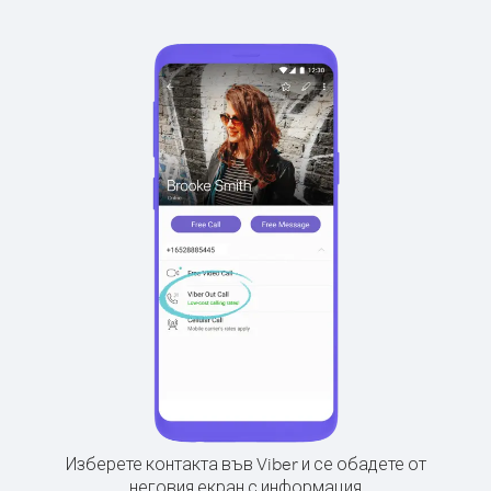
Изберете контакта във Viber и се обадете от
неговия екран с информация