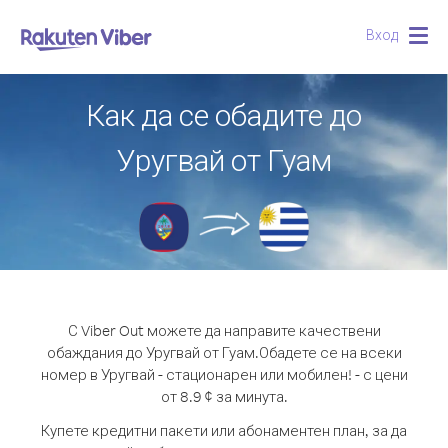
Вход
Togg
navig
Как да се обадите до
Уругвай от Гуам
С Viber Out можете да направите качествени
обаждания до Уругвай от Гуам.
Обадете се на всеки
номер в Уругвай - стационарен или мобилен! - с цени
от 8.9 ¢ за минута.
Купете кредитни пакети или абонаментен план, за да