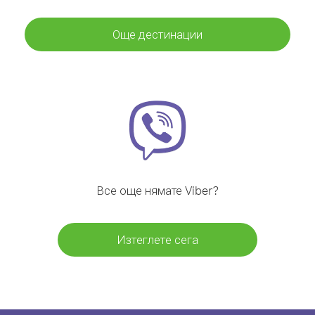
Още дестинации
Все още нямате Viber?
Изтеглете сега