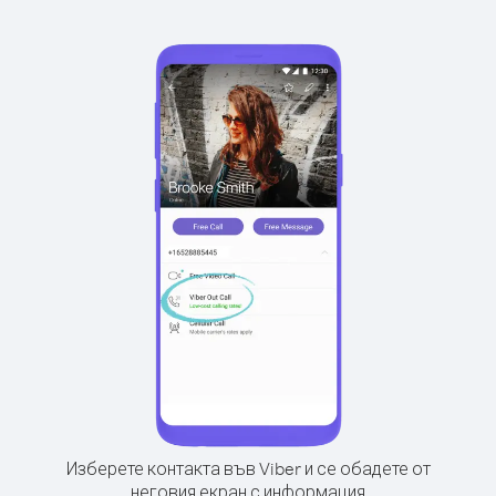
Изберете контакта във Viber и се обадете от
неговия екран с информация