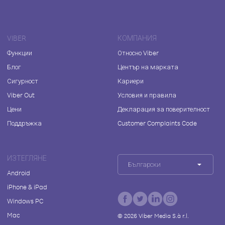
VIBER
КОМПАНИЯ
Функции
Относно Viber
Блог
Център на марката
Сигурност
Кариери
Viber Out
Условия и правила
Цени
Декларация за поверителност
Поддръжка
Customer Complaints Code
ИЗТЕГЛЯНЕ
Български
Android
iPhone & iPad
Windows PC
Mac
©
2026
Viber Media S.à r.l.