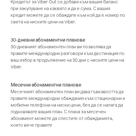
Кредитът за Viber Out се добавя към вашия баланс
при закупуване на каквато и да е сума. С вашия
кредит можете да се обаждате към кой да е номер по
света на ниските цени на Viber.
30-дневни абонаментни планове
30-дневният абонаментен план ви позволява да
правите международни разговори към дестинация по
ваш избор в продължение на 30 дни с ниските цени на
Viber.
Месечни абонаментни планове
Месечният абонаментен план ви дава гъвкавостта да
правите международни обаждания към стационарни и
мобилни телефони на ниски цени, без да се налага да
подновявате вашия план. С плана за месечен
абонамент можете да спестите от обажданията,
които вече правите