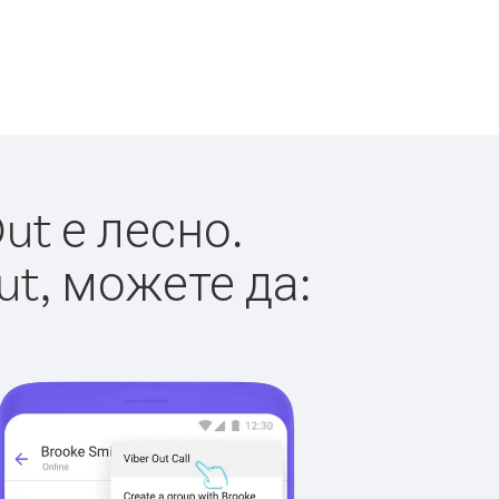
ut е лесно.
ut, можете да: