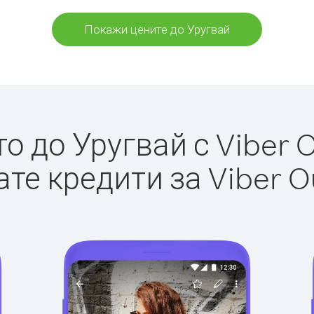
Покажи цените до Уругвай
 до Уругвай с Viber O
те кредити за Viber O