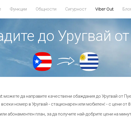
е
Функции
Общности
Сигурност
Viber Out
Бло
адите до Уругвай о
ut можете да направите качествени обаждания до Уругвай от Пу
 всеки номер в Уругвай - стационарен или мобилен! - с цени от 8.
или абонаментен план, за да получите най-добрите цени на мину