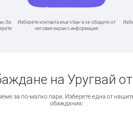
er.
За
Изберете контакта във Viber и се обадете от
Избе
берете
неговия екран с информация
баждане на Уругвай от
време за по-малко пари. Изберете една от нашит
обаждания: