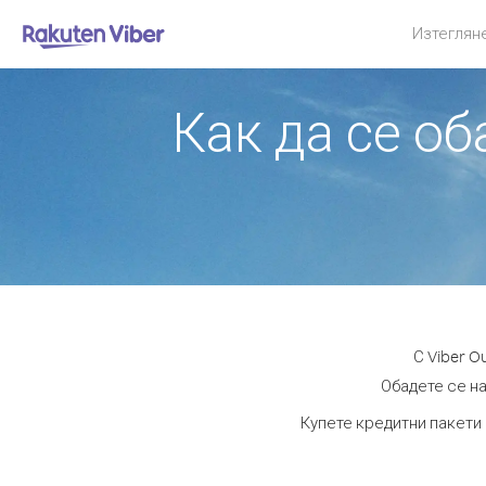
Изтеглян
Как да се об
С Viber O
Обадете се на
Купете кредитни пакети 