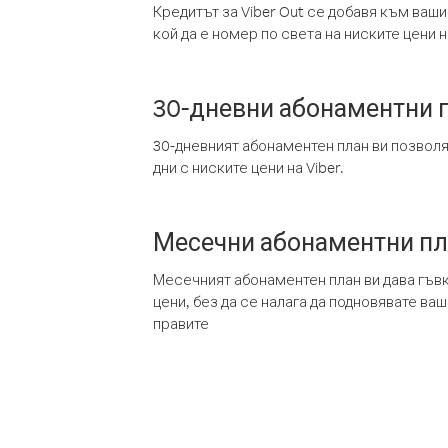
Кредитът за Viber Out се добавя към ваши
кой да е номер по света на ниските цени на
30-дневни абонаментни 
30-дневният абонаментен план ви позвол
дни с ниските цени на Viber.
Месечни абонаментни п
Месечният абонаментен план ви дава гъв
цени, без да се налага да подновявате ва
правите