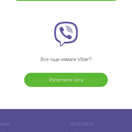
Все още нямате Viber?
Изтеглете сега
АНИЯ
ИЗТЕГЛЯНЕ