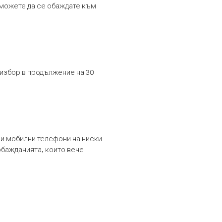
т можете да се обаждате към
 избор в продължение на 30
и мобилни телефони на ниски
обажданията, които вече