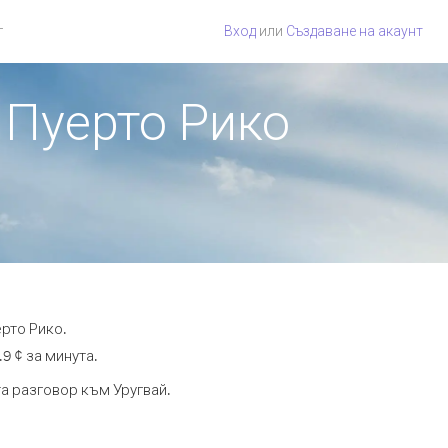
г
Вход
или
Създаване на акаунт
т Пуерто Рико
ерто Рико.
9 ¢ за минута.
та разговор към Уругвай.