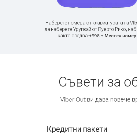
Наберете номера от клавиатурата на Vib
да наберете Уругвай от Пуерто Рико, на
както следва:
+
+
598
Местен номер
Съвети за о
Viber Out ви дава повече 
Кредитни пакети