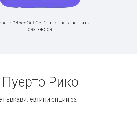
рете “Viber Out Call” от горната лента на
разговора
 Пуерто Рико
е гъвкави, евтини опции за