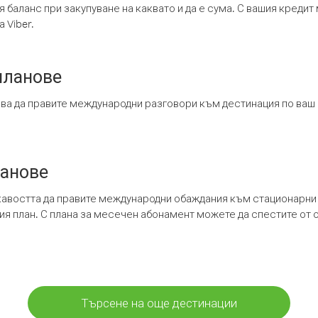
я баланс при закупуване на каквато и да е сума. С вашия креди
 Viber.
планове
ява да правите международни разговори към дестинация по ваш
ланове
кавостта да правите международни обаждания към стационарни 
шия план. С плана за месечен абонамент можете да спестите от 
Търсене на още дестинации