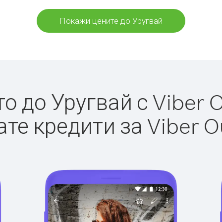
Покажи цените до Уругвай
 до Уругвай с Viber O
те кредити за Viber O