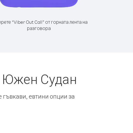
рете “Viber Out Call” от горната лента на
разговора
т Южен Судан
е гъвкави, евтини опции за