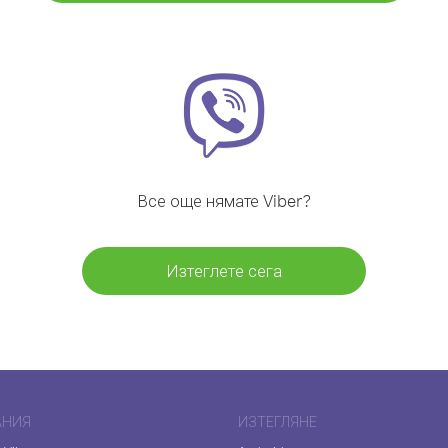
Все още нямате Viber?
Изтеглете сега
АНИЯ
ИЗТЕГЛЯНЕ