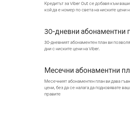
Кредитът за Viber Out се добавя към ваши
кой да е номер по света на ниските цени на
30-дневни абонаментни 
30-дневният абонаментен план ви позвол
дни с ниските цени на Viber.
Месечни абонаментни п
Месечният абонаментен план ви дава гъв
цени, без да се налага да подновявате ва
правите