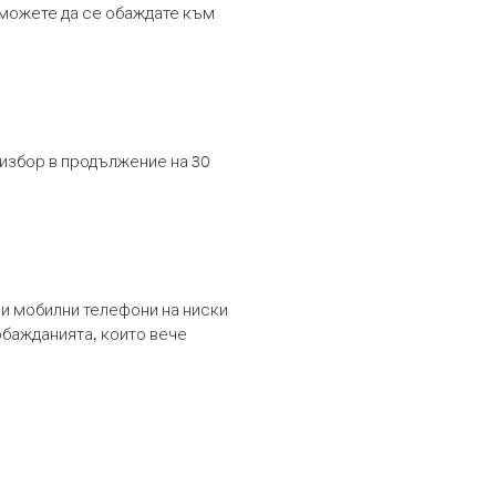
т можете да се обаждате към
 избор в продължение на 30
и мобилни телефони на ниски
обажданията, които вече