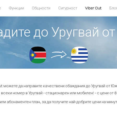
е
Функции
Общности
Сигурност
Viber Out
Бло
бадите до Уругвай о
Out можете да направите качествени обаждания до Уругвай от Юж
 всеки номер в Уругвай - стационарен или мобилен! - с цени от 8.
или абонаментен план, за да получите най-добрите цени на мину