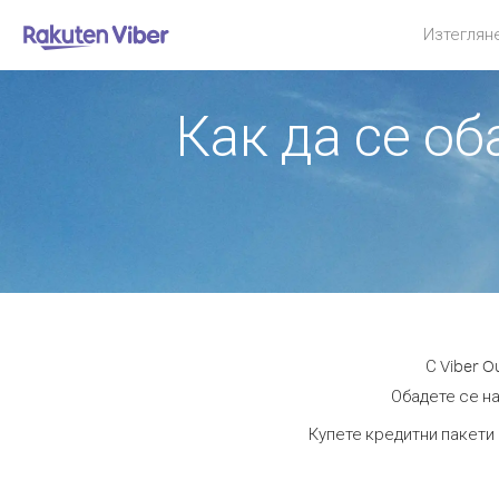
Изтеглян
Как да се о
С Viber 
Обадете се на
Купете кредитни пакети 