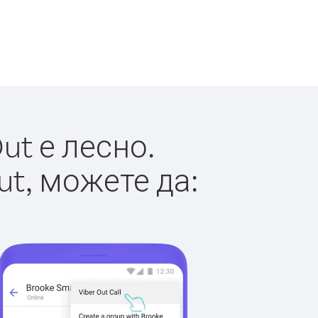
ut е лесно.
ut, можете да: