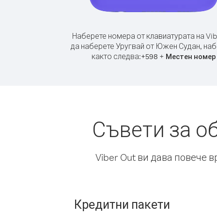
Наберете номера от клавиатурата на Vib
да наберете Уругвай от Южен Судан, на
както следва:
+
+
598
Местен номер
Съвети за о
Viber Out ви дава повече 
Кредитни пакети