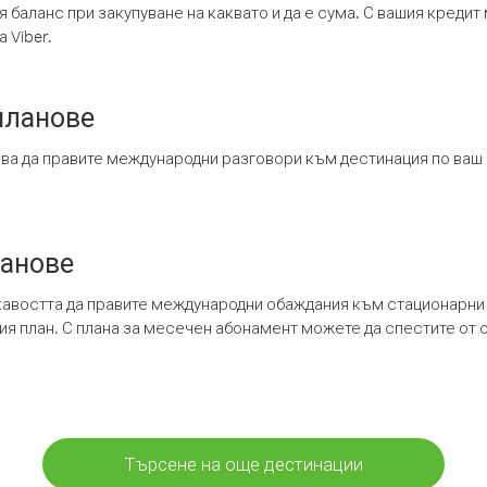
я баланс при закупуване на каквато и да е сума. С вашия креди
 Viber.
планове
ява да правите международни разговори към дестинация по ваш
ланове
кавостта да правите международни обаждания към стационарни 
шия план. С плана за месечен абонамент можете да спестите от 
Търсене на още дестинации