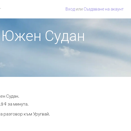
г
Вход
или
Създаване на акаунт
т Южен Судан
ен Судан.
9 ¢ за минута.
та разговор към Уругвай.