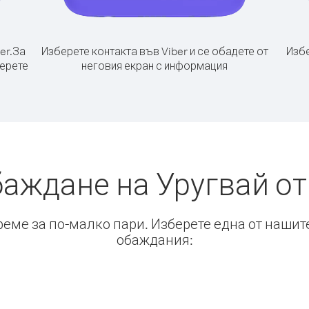
er.
За
Изберете контакта във Viber и се обадете от
Избе
берете
неговия екран с информация
баждане на Уругвай о
време за по-малко пари. Изберете една от нашит
обаждания: