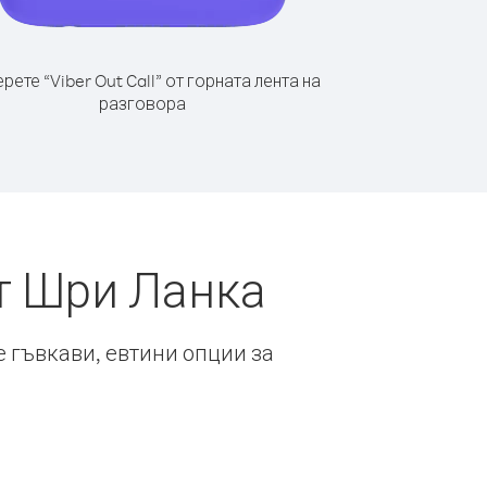
рете “Viber Out Call” от горната лента на
разговора
т Шри Ланка
е гъвкави, евтини опции за