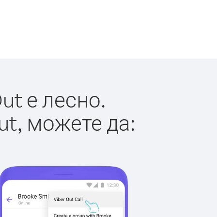
ut е лесно.
ut, можете да: