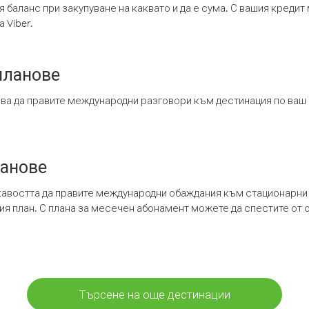
я баланс при закупуване на каквато и да е сума. С вашия креди
 Viber.
планове
ява да правите международни разговори към дестинация по ваш
ланове
кавостта да правите международни обаждания към стационарни 
шия план. С плана за месечен абонамент можете да спестите от 
Търсене на още дестинации