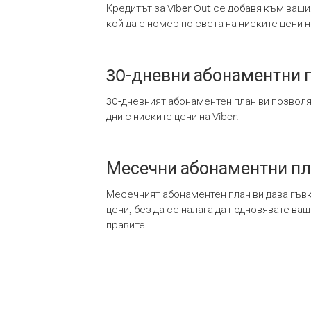
Кредитът за Viber Out се добавя към ваши
кой да е номер по света на ниските цени на
30-дневни абонаментни 
30-дневният абонаментен план ви позвол
дни с ниските цени на Viber.
Месечни абонаментни п
Месечният абонаментен план ви дава гъв
цени, без да се налага да подновявате ва
правите