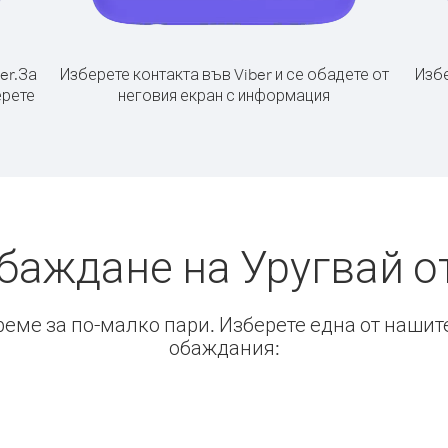
er.
За
Изберете контакта във Viber и се обадете от
Избе
ерете
неговия екран с информация
обаждане на Уругвай о
време за по-малко пари. Изберете една от нашит
обаждания: