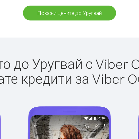
Покажи цените до Уругвай
 до Уругвай с Viber O
те кредити за Viber O