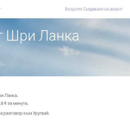
г
Вход
или
Създаване на акаунт
от Шри Ланка
ри Ланка.
9 ¢ за минута.
та разговор към Уругвай.