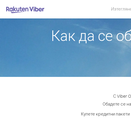
Изтеглян
Как да се о
С Viber 
Обадете се на
Купете кредитни пакети 