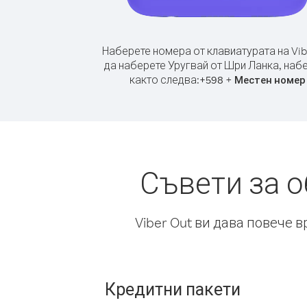
Наберете номера от клавиатурата на Vib
да наберете Уругвай от Шри Ланка, наб
както следва:
+
+
598
Местен номер
Съвети за 
Viber Out ви дава повече 
Кредитни пакети