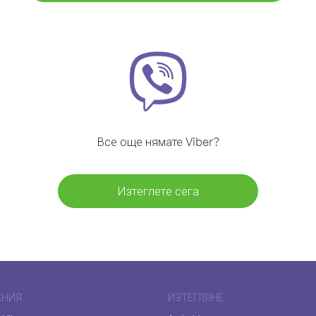
Все още нямате Viber?
Изтеглете сега
АНИЯ
ИЗТЕГЛЯНЕ