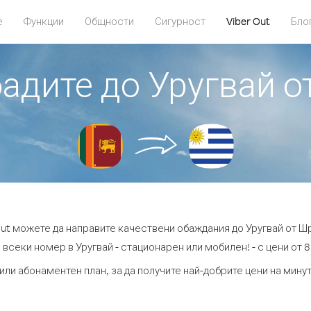
е
Функции
Общности
Сигурност
Viber Out
Бло
бадите до Уругвай 
Out можете да направите качествени обаждания до Уругвай от Ш
 всеки номер в Уругвай - стационарен или мобилен! - с цени от 8.
или абонаментен план, за да получите най-добрите цени на мину