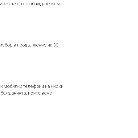
т можете да се обаждате към
 избор в продължение на 30
и мобилни телефони на ниски
обажданията, които вече