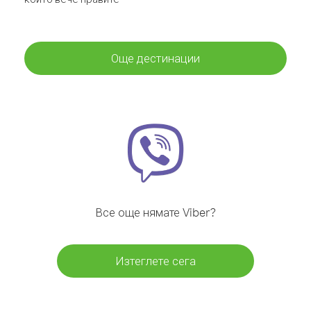
Още дестинации
Все още нямате Viber?
Изтеглете сега