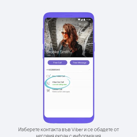
Изберете контакта във Viber и се обадете от
неговия екран с информация