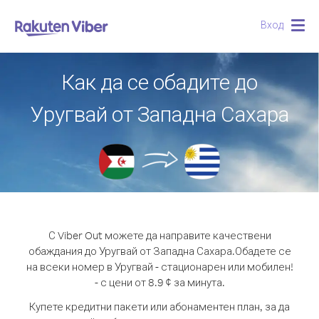
Вход
Togg
navig
Как да се обадите до
Уругвай от Западна Сахара
С Viber Out можете да направите качествени
обаждания до Уругвай от Западна Сахара.
Обадете се
на всеки номер в Уругвай - стационарен или мобилен!
- с цени от 8.9 ¢ за минута.
Купете кредитни пакети или абонаментен план, за да