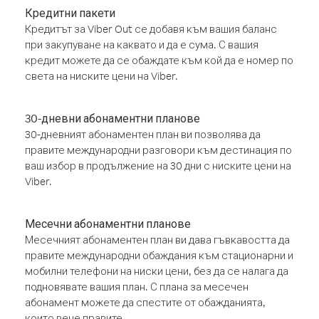
Кредитни пакети
Кредитът за Viber Out се добавя към вашия баланс
при закупуване на каквато и да е сума. С вашия
кредит можете да се обаждате към кой да е номер по
света на ниските цени на Viber.
30-дневни абонаментни планове
30-дневният абонаментен план ви позволява да
правите международни разговори към дестинация по
ваш избор в продължение на 30 дни с ниските цени на
Viber.
Месечни абонаментни планове
Месечният абонаментен план ви дава гъвкавостта да
правите международни обаждания към стационарни и
мобилни телефони на ниски цени, без да се налага да
подновявате вашия план. С плана за месечен
абонамент можете да спестите от обажданията,
които вече правите