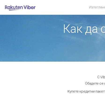
Изтеглян
Как да 
С Vi
Обадете се 
Купете кредитни пакет