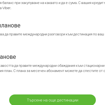
я баланс при закупуване на каквато и да е сума. С вашия креди
 Viber.
планове
ява да правите международни разговори към дестинация по ваш
ланове
кавостта да правите международни обаждания към стационарни 
шия план. С плана за месечен абонамент можете да спестите от 
Търсене на още дестинации