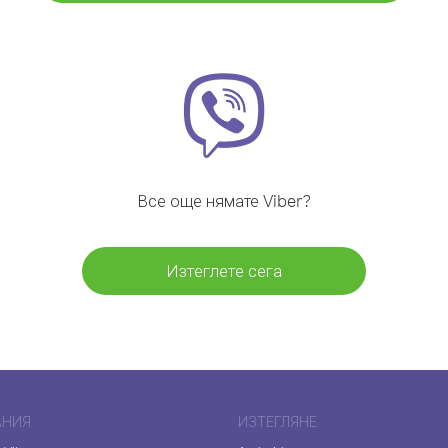
Все още нямате Viber?
Изтеглете сега
АНИЯ
ИЗТЕГЛЯНЕ