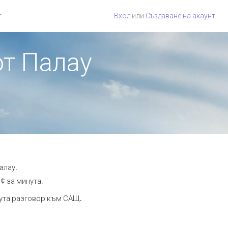
г
Вход
или
Създаване на акаунт
от Палау
алау.
¢ за минута.
нута разговор към САЩ.