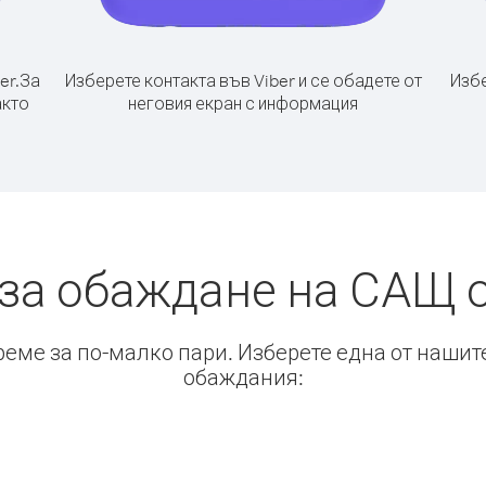
er.
За
Изберете контакта във Viber и се обадете от
Избе
акто
неговия екран с информация
за обаждане на САЩ 
време за по-малко пари. Изберете една от нашит
обаждания: