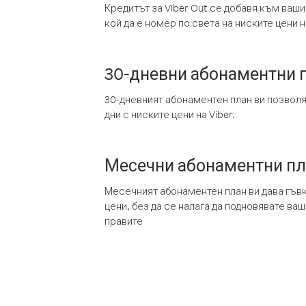
Кредитът за Viber Out се добавя към ваши
кой да е номер по света на ниските цени на
30-дневни абонаментни 
30-дневният абонаментен план ви позвол
дни с ниските цени на Viber.
Месечни абонаментни п
Месечният абонаментен план ви дава гъв
цени, без да се налага да подновявате ва
правите