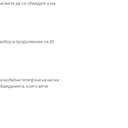
т можете да се обаждате към
 избор в продължение на 30
и мобилни телефони на ниски
обажданията, които вече