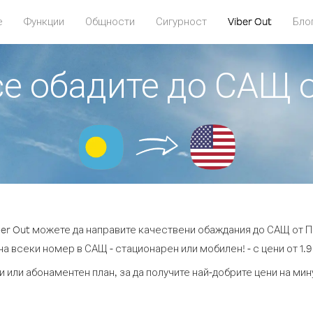
е
Функции
Общности
Сигурност
Viber Out
Бло
се обадите до САЩ 
ber Out можете да направите качествени обаждания до САЩ от П
на всеки номер в САЩ - стационарен или мобилен! - с цени от 1.9 
и или абонаментен план, за да получите най-добрите цени на ми