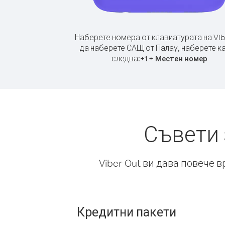
Наберете номера от клавиатурата на Vib
да наберете САЩ от Палау, наберете к
следва:
+
+
1
Местен номер
Съвети 
Viber Out ви дава повече 
Кредитни пакети