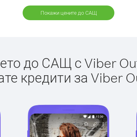
Покажи цените до САЩ
то до САЩ с Viber Out
те кредити за Viber O