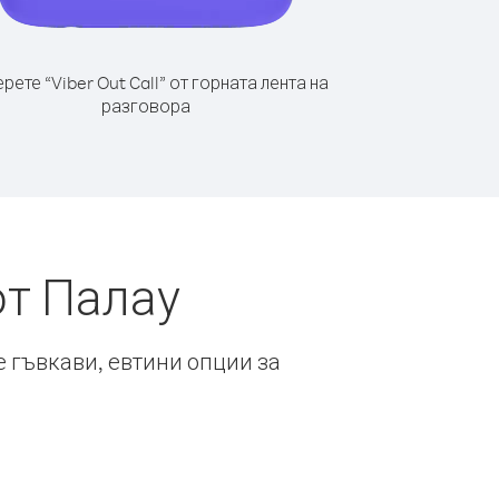
рете “Viber Out Call” от горната лента на
разговора
от Палау
е гъвкави, евтини опции за