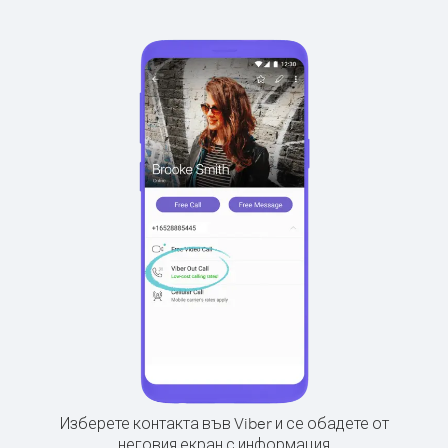
Изберете контакта във Viber и се обадете от
неговия екран с информация