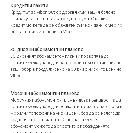
Кредитни пакети
Кредитът за Viber Out се добавя към вашия баланс
при закупуване на каквато и да е сума. С вашия
кредит можете да се обаждате към кой да е номер по
света на ниските цени на Viber.
30-дневни абонаментни планове
30-дневният абонаментен план ви позволява да
правите международни разговори към дестинация по
ваш избор в продължение на 30 дни с ниските цени на
Viber.
Месечни абонаментни планове
Месечният абонаментен план ви дава гъвкавостта да
правите международни обаждания към стационарни и
мобилни телефони на ниски цени, без да се налага да
подновявате вашия план. С плана за месечен
абонамент можете да спестите от обажданията,
които вече правите