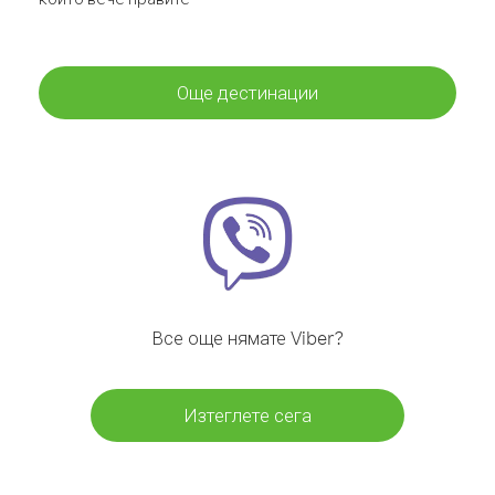
Още дестинации
Все още нямате Viber?
Изтеглете сега