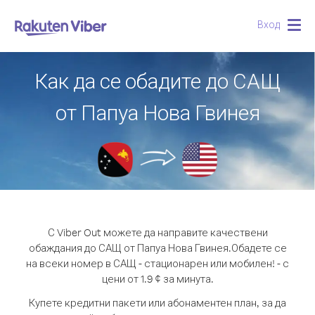
Вход
Togg
navig
Как да се обадите до САЩ
от Папуа Нова Гвинея
С Viber Out можете да направите качествени
обаждания до САЩ от Папуа Нова Гвинея.
Обадете се
на всеки номер в САЩ - стационарен или мобилен! - с
цени от 1.9 ¢ за минута.
Купете кредитни пакети или абонаментен план, за да