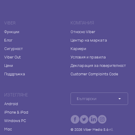
VIBER
КОМПАНИЯ
Функции
Относно Viber
Блог
Център на марката
Сигурност
Кариери
Viber Out
Условия и правила
Цени
Декларация за поверителност
Поддръжка
Customer Complaints Code
ИЗТЕГЛЯНЕ
Български
Android
iPhone & iPad
Windows PC
Mac
©
2026
Viber Media S.à r.l.