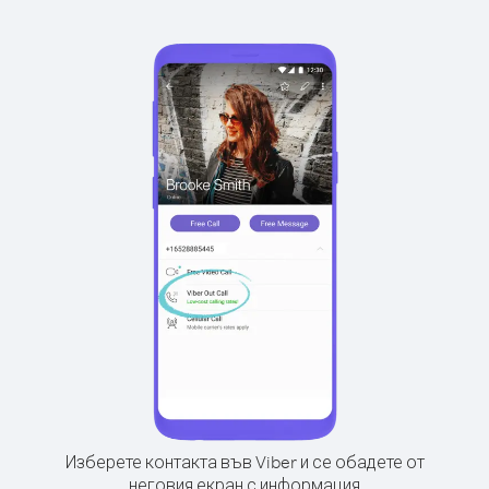
Изберете контакта във Viber и се обадете от
неговия екран с информация