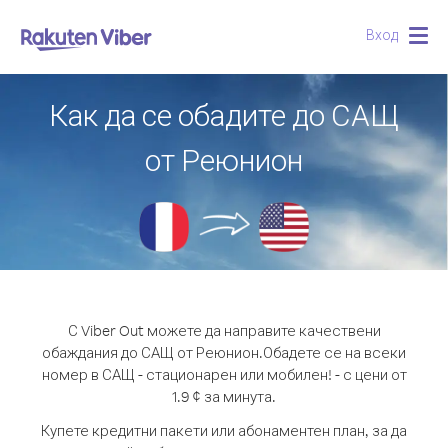
Вход
Togg
navig
Как да се обадите до САЩ
от Реюнион
С Viber Out можете да направите качествени
обаждания до САЩ от Реюнион.
Обадете се на всеки
номер в САЩ - стационарен или мобилен! - с цени от
1.9 ¢ за минута.
Купете кредитни пакети или абонаментен план, за да