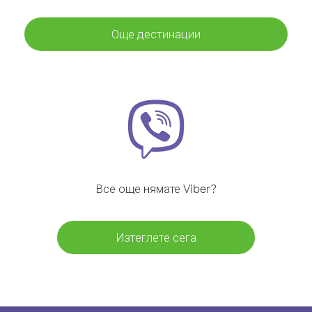
Още дестинации
Все още нямате Viber?
Изтеглете сега