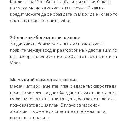
Кредитът за Viber Out се добавя към вашия баланс
при закупуване на каквато и да е сума. С вашия
кредит можете да се обаждате към кой да е номер по
света на ниските цени на Viber.
30-дневни абонаментни планове
30-дневният абонаментен план ви позволява да
правите международни разговори към дестинация по
ваш избор в продължение на 30 дни с ниските цени на
Viber.
Месечни абонаментни планове
Месечният абонаментен план ви дава гъвкавостта да
правите международни обаждания към стационарни и
мобилни телефони на ниски цени, без да се налага да
подновявате вашия план. С плана за месечен
абонамент можете да спестите от обажданията,
които вече правите