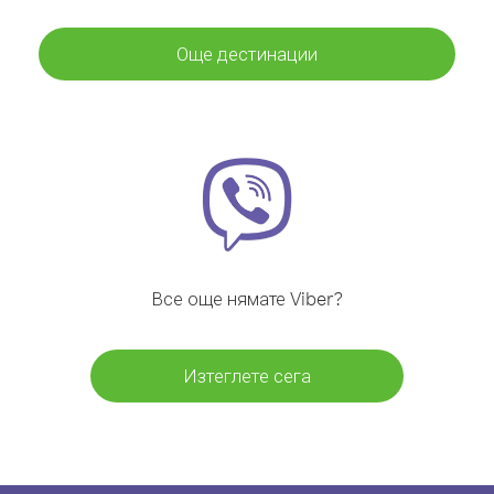
Още дестинации
Все още нямате Viber?
Изтеглете сега