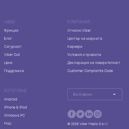
VIBER
КОМПАНИЯ
Функции
Относно Viber
Блог
Център на марката
Сигурност
Кариери
Viber Out
Условия и правила
Цени
Декларация за поверителност
Поддръжка
Customer Complaints Code
ИЗТЕГЛЯНЕ
Български
Android
iPhone & iPad
Windows PC
Mac
©
2026
Viber Media S.à r.l.