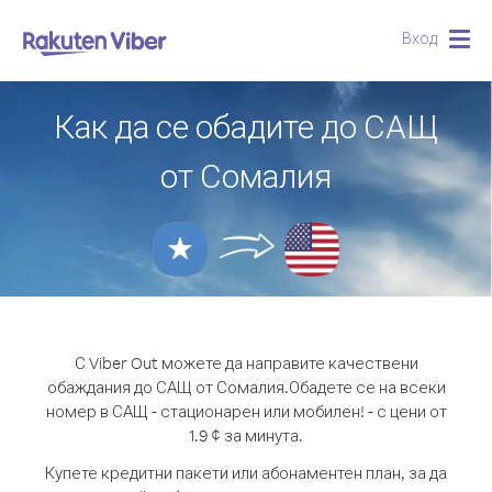
Вход
Togg
navig
Как да се обадите до САЩ
от Сомалия
С Viber Out можете да направите качествени
обаждания до САЩ от Сомалия.
Обадете се на всеки
номер в САЩ - стационарен или мобилен! - с цени от
1.9 ¢ за минута.
Купете кредитни пакети или абонаментен план, за да