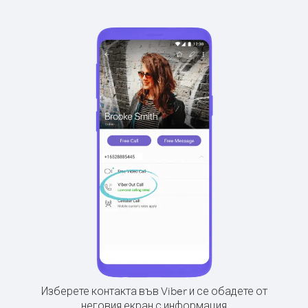
Изберете контакта във Viber и се обадете от
неговия екран с информация