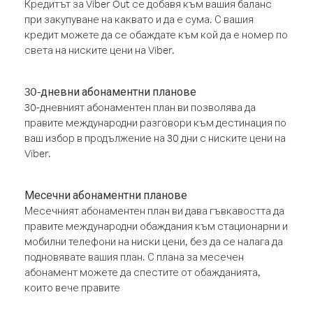
Кредитът за Viber Out се добавя към вашия баланс
при закупуване на каквато и да е сума. С вашия
кредит можете да се обаждате към кой да е номер по
света на ниските цени на Viber.
30-дневни абонаментни планове
30-дневният абонаментен план ви позволява да
правите международни разговори към дестинация по
ваш избор в продължение на 30 дни с ниските цени на
Viber.
Месечни абонаментни планове
Месечният абонаментен план ви дава гъвкавостта да
правите международни обаждания към стационарни и
мобилни телефони на ниски цени, без да се налага да
подновявате вашия план. С плана за месечен
абонамент можете да спестите от обажданията,
които вече правите