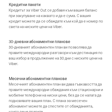
Кредитни пакети
Кредитът за Viber Out се добавя към вашия баланс
при закупуване на каквато и да е сума. С вашия
кредит можете да се обаждате към кой да е номер по
света на ниските цени на Viber.
30-дневни абонаментни планове
30-дневният абонаментен план ви позволява да
правите международни разговори към дестинация по
ваш избор в продължение на 30 дни с ниските цени на
Viber.
Месечни абонаментни планове
Месечният абонаментен план ви дава гъвкавостта да
правите международни обаждания към стационарни и
мобилни телефони на ниски цени, без да се налага да
подновявате вашия план. С плана за месечен
абонамент можете да спестите от обажданията,
които вече правите