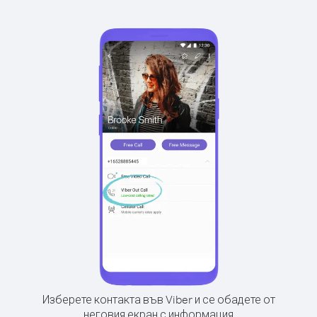
Изберете контакта във Viber и се обадете от
неговия екран с информация