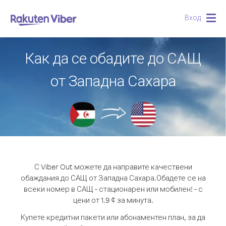
Вход
Togg
navig
Как да се обадите до САЩ
от Западна Сахара
С Viber Out можете да направите качествени
обаждания до САЩ от Западна Сахара.
Обадете се на
всеки номер в САЩ - стационарен или мобилен! - с
цени от 1.9 ¢ за минута.
Купете кредитни пакети или абонаментен план, за да