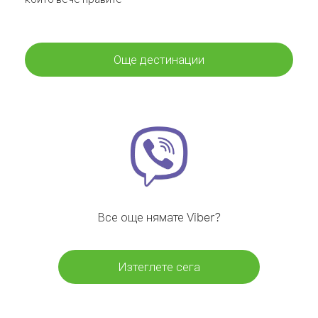
Още дестинации
Все още нямате Viber?
Изтеглете сега