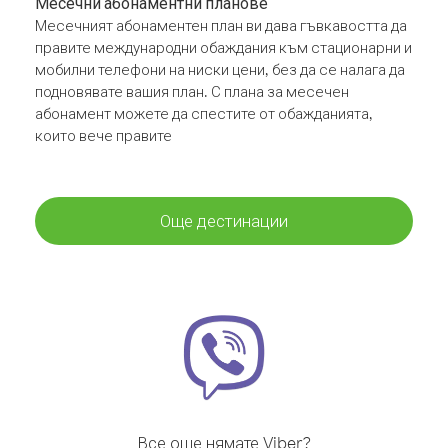
Месечни абонаментни планове
Месечният абонаментен план ви дава гъвкавостта да
правите международни обаждания към стационарни и
мобилни телефони на ниски цени, без да се налага да
подновявате вашия план. С плана за месечен
абонамент можете да спестите от обажданията,
които вече правите
Още дестинации
Все още нямате Viber?