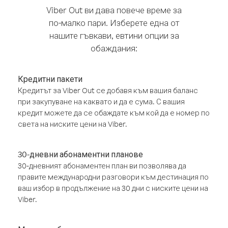
Viber Out ви дава повече време за
по-малко пари. Изберете една от
нашите гъвкави, евтини опции за
обаждания:
Кредитни пакети
Кредитът за Viber Out се добавя към вашия баланс
при закупуване на каквато и да е сума. С вашия
кредит можете да се обаждате към кой да е номер по
света на ниските цени на Viber.
30-дневни абонаментни планове
30-дневният абонаментен план ви позволява да
правите международни разговори към дестинация по
ваш избор в продължение на 30 дни с ниските цени на
Viber.