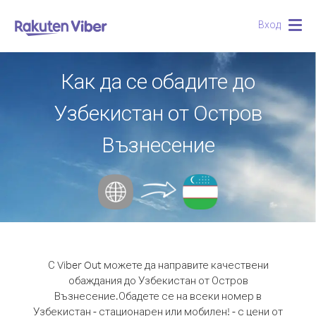
Вход
Togg
navig
Как да се обадите до
Узбекистан от Остров
Възнесение
С Viber Out можете да направите качествени
обаждания до Узбекистан от Остров
Възнесение.
Обадете се на всеки номер в
Узбекистан - стационарен или мобилен! - с цени от