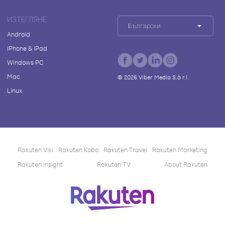
ИЗТЕГЛЯНЕ
Български
Android
iPhone & iPad
Windows PC
Mac
©
2026
Viber Media S.à r.l.
Linux
Rakuten Viki
Rakuten Kobo
Rakuten Travel
Rakuten Marketing
Rakuten Insight
Rakuten TV
About Rakuten