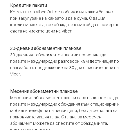
Кредитни пакети
Кредитът за Viber Out се добавя към вашия баланс
при закупуване на каквато и да е сума. С вашия
кредит можете да се обаждате към кой да е номер по
света на ниските цени на Viber.
30-дневни абонаментни планове
30-дневният абонаментен план ви позволява да
правите международни разговори към дестинация по
ваш избор в продължение на 30 дни с ниските цени на
Viber.
Месечни абонаментни планове
Месечният абонаментен план ви дава гъвкавостта да
правите международни обаждания към стационарни и
мобилни телефони на ниски цени, без да се налага да
подновявате вашия план. С плана за месечен
абонамент можете да спестите от обажданията,
които вече правите