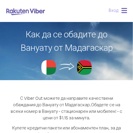
Вход
Togg
navig
Как да се обадите до
Вануату от Мадагаскар
С Viber Out можете да направите качествени
обаждания до Вануату от Мадагаскар.
Обадете се на
всеки номер в Вануату - стационарен или мобилен! - с
цени от $1.15 за минута.
Купете кредитни пакети или абонаментен план, за да