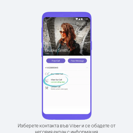
Изберете контакта във Viber и се обадете от
неговия екран с информация