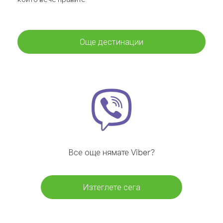
Още дестинации
Все още нямате Viber?
Изтеглете сега