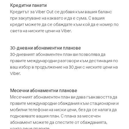
Кредитни пакети
Кредитът за Viber Out се добавя към вашия баланс
при закупуване на каквато и да е сума. С вашия
кредит можете да се обаждате към кой да е номер по
света на ниските цени на Viber.
30-дневни абонаментни планове
30-дневният абонаментен план ви позволява да
правите международни разговори към дестинация по
ваш избор в продължение на 30 дни с ниските цени на
Viber.
Месечни абонаментни планове
Месечният абонаментен план ви дава гъвкавостта да
правите международни обаждания към стационарни и
мобилни телефони на ниски цени, без да се налага да
подновявате вашия план. С плана за месечен
абонамент можете да спестите от обажданията,
които вече правите