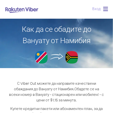
Вход
Togg
navig
Как да се обадите до
Вануату от Намибия
С Viber Out можете да направите качествени
обаждания до Вануату от Намибия.
Обадете се на
всеки номер в Вануату - стационарен или мобилен! - с
цени от $1.15 за минута.
Купете кредитни пакети или абонаментен план, за да