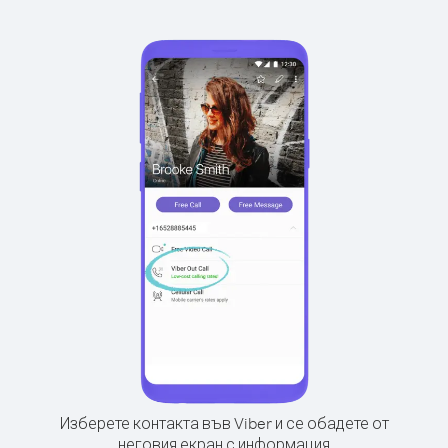
Изберете контакта във Viber и се обадете от
неговия екран с информация