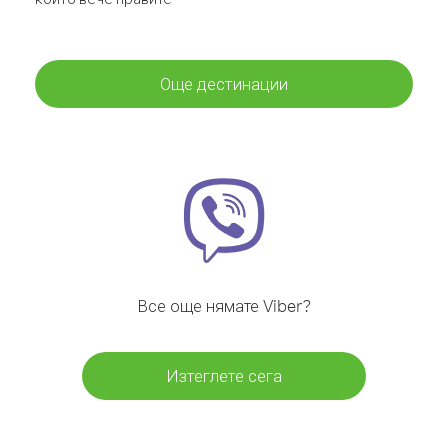
Още дестинации
Все още нямате Viber?
Изтеглете сега