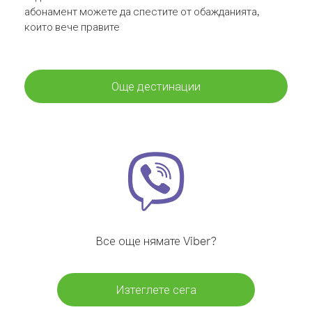
абонамент можете да спестите от обажданията,
които вече правите
Още дестинации
Все още нямате Viber?
Изтеглете сега