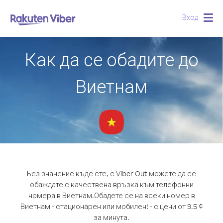
Вход
Togg
navig
Как да се обадите до
Виетнам
Без значение къде сте, с Viber Out можете да се
обаждате с качествена връзка към телефонни
номера в Виетнам.
Обадете се на всеки номер в
Виетнам - стационарен или мобилен! - с цени от 9.5 ¢
за минута.