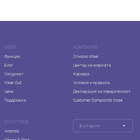
VIBER
КОМПАНИЯ
Функции
Относно Viber
Блог
Център на марката
Сигурност
Кариери
Viber Out
Условия и правила
Цени
Декларация за поверителност
Поддръжка
Customer Complaints Code
ИЗТЕГЛЯНЕ
Български
Android
iPhone & iPad