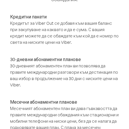
Кредитни пакети
Кредитът за Viber Out се добавя към вашия баланс
при закупуване на каквато и да е сума. С вашия
кредит можете да се обаждате към кой да е номер по
света на ниските цени на Viber.
30-дневни абонаментни планове
30-дневният абонаментен план ви позволява да
правите международни разговори към дестинация по
ваш избор в продължение на 30 дни с ниските цени на
Viber.
Месечни абонаментни планове
Месечният абонаментен план ви дава гъвкавостта да
правите международни обаждания към стационарни и
мобилни телефони на ниски цени, без да се налага да
подновявате вашия план. С плана за месечен