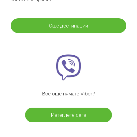
Още дестинации
Все още нямате Viber?
Изтеглете сега