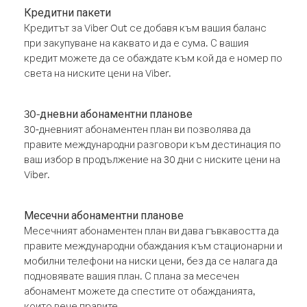
Кредитни пакети
Кредитът за Viber Out се добавя към вашия баланс
при закупуване на каквато и да е сума. С вашия
кредит можете да се обаждате към кой да е номер по
света на ниските цени на Viber.
30-дневни абонаментни планове
30-дневният абонаментен план ви позволява да
правите международни разговори към дестинация по
ваш избор в продължение на 30 дни с ниските цени на
Viber.
Месечни абонаментни планове
Месечният абонаментен план ви дава гъвкавостта да
правите международни обаждания към стационарни и
мобилни телефони на ниски цени, без да се налага да
подновявате вашия план. С плана за месечен
абонамент можете да спестите от обажданията,
които вече правите