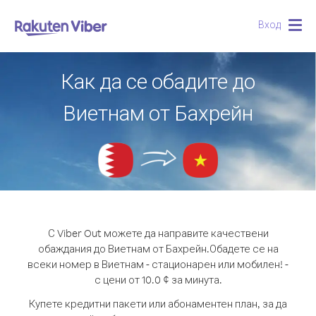
Вход
Togg
navig
Как да се обадите до
Виетнам от Бахрейн
С Viber Out можете да направите качествени
обаждания до Виетнам от Бахрейн.
Обадете се на
всеки номер в Виетнам - стационарен или мобилен! -
с цени от 10.0 ¢ за минута.
Купете кредитни пакети или абонаментен план, за да