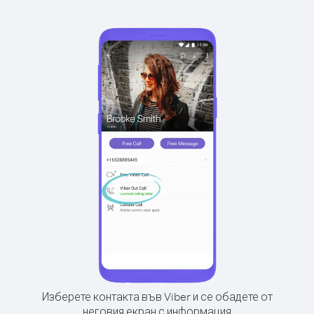
Изберете контакта във Viber и се обадете от
неговия екран с информация