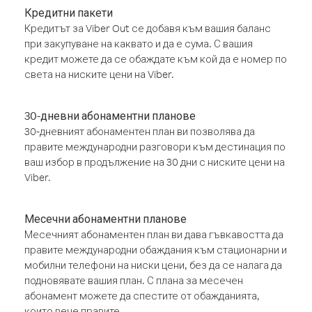
Кредитни пакети
Кредитът за Viber Out се добавя към вашия баланс
при закупуване на каквато и да е сума. С вашия
кредит можете да се обаждате към кой да е номер по
света на ниските цени на Viber.
30-дневни абонаментни планове
30-дневният абонаментен план ви позволява да
правите международни разговори към дестинация по
ваш избор в продължение на 30 дни с ниските цени на
Viber.
Месечни абонаментни планове
Месечният абонаментен план ви дава гъвкавостта да
правите международни обаждания към стационарни и
мобилни телефони на ниски цени, без да се налага да
подновявате вашия план. С плана за месечен
абонамент можете да спестите от обажданията,
които вече правите