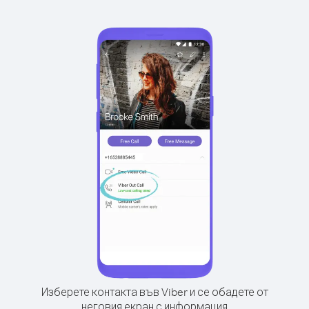
Изберете контакта във Viber и се обадете от
неговия екран с информация