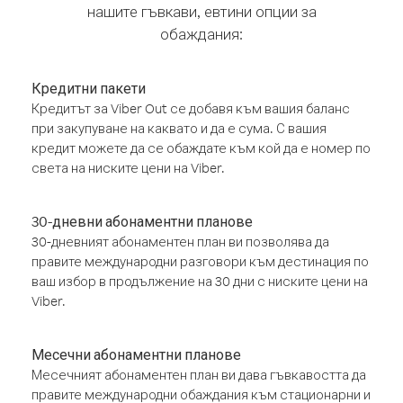
нашите гъвкави, евтини опции за
обаждания:
Кредитни пакети
Кредитът за Viber Out се добавя към вашия баланс
при закупуване на каквато и да е сума. С вашия
кредит можете да се обаждате към кой да е номер по
света на ниските цени на Viber.
30-дневни абонаментни планове
30-дневният абонаментен план ви позволява да
правите международни разговори към дестинация по
ваш избор в продължение на 30 дни с ниските цени на
Viber.
Месечни абонаментни планове
Месечният абонаментен план ви дава гъвкавостта да
правите международни обаждания към стационарни и