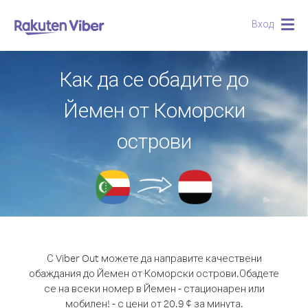
Вход
Togg
navig
Как да се обадите до
Йемен от Коморски
острови
С Viber Out можете да направите качествени
обаждания до Йемен от Коморски острови.
Обадете
се на всеки номер в Йемен - стационарен или
мобилен! - с цени от 20.9 ¢ за минута.