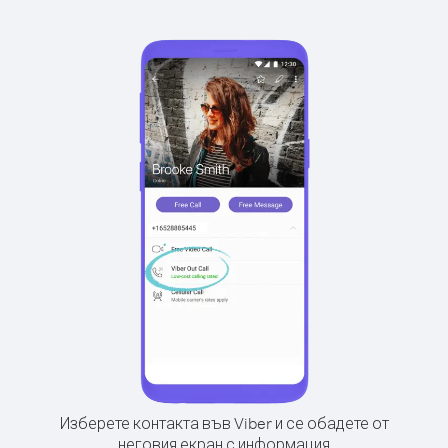
Изберете контакта във Viber и се обадете от
неговия екран с информация