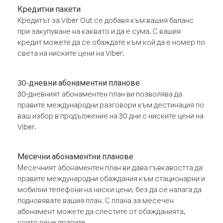
Кредитни пакети
Кредитът за Viber Out се добавя към вашия баланс
при закупуване на каквато и да е сума. С вашия
кредит можете да се обаждате към кой да е номер по
света на ниските цени на Viber.
30-дневни абонаментни планове
30-дневният абонаментен план ви позволява да
правите международни разговори към дестинация по
ваш избор в продължение на 30 дни с ниските цени на
Viber.
Месечни абонаментни планове
Месечният абонаментен план ви дава гъвкавостта да
правите международни обаждания към стационарни и
мобилни телефони на ниски цени, без да се налага да
подновявате вашия план. С плана за месечен
абонамент можете да спестите от обажданията,
които вече правите