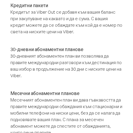
Кредитни пакети
Кредитът за Viber Out се добавя към вашия баланс
при закупуване на каквато и да е сума. С вашия
кредит можете да се обаждате към кой да е номер по
света на ниските цени на Viber.
30-дневни абонаментни планове
30-дневният абонаментен план ви позволява да
правите международни разговори към дестинация по
ваш избор в продължение на 30 дни с ниските цени на
Viber.
Месечни абонаментни планове
Месечният абонаментен план ви дава гъвкавостта да
правите международни обаждания към стационарни и
мобилни телефони на ниски цени, без да се налага да
подновявате вашия план. С плана за месечен
абонамент можете да спестите от обажданията,
които вече правите