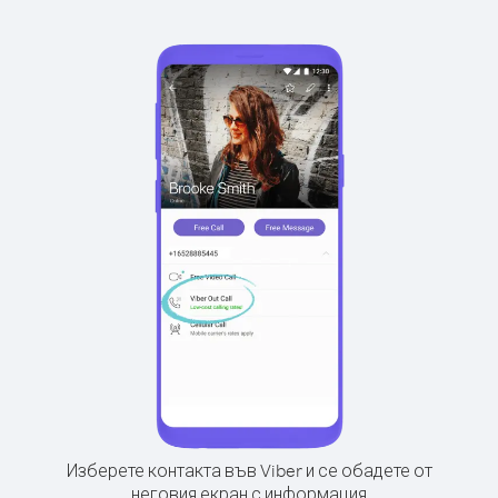
Изберете контакта във Viber и се обадете от
неговия екран с информация