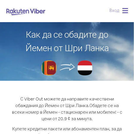
Вход
Togg
navig
Как да се обадите до
Йемен от Шри Ланка
С Viber Out можете да направите качествени
обаждания до Йемен от Шри Ланка.
Обадете се на
всеки номер в Йемен - стационарен или мобилен! - с
цени от 20.9 ¢ за минута.
Купете кредитни пакети или абонаментен план, за да