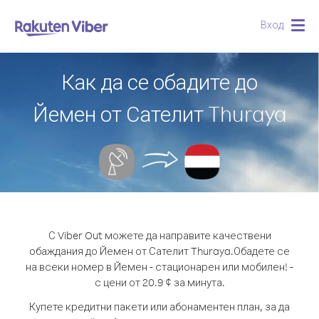
Вход
Togg
navig
Как да се обадите до
Йемен от Сателит Thuraya
С Viber Out можете да направите качествени
обаждания до Йемен от Сателит Thuraya.
Обадете се
на всеки номер в Йемен - стационарен или мобилен! -
с цени от 20.9 ¢ за минута.
Купете кредитни пакети или абонаментен план, за да