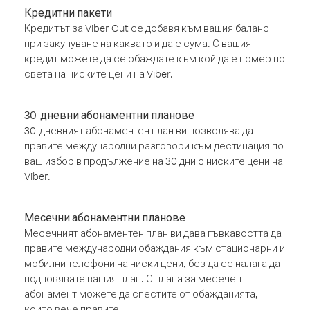
Кредитни пакети
Кредитът за Viber Out се добавя към вашия баланс
при закупуване на каквато и да е сума. С вашия
кредит можете да се обаждате към кой да е номер по
света на ниските цени на Viber.
30-дневни абонаментни планове
30-дневният абонаментен план ви позволява да
правите международни разговори към дестинация по
ваш избор в продължение на 30 дни с ниските цени на
Viber.
Месечни абонаментни планове
Месечният абонаментен план ви дава гъвкавостта да
правите международни обаждания към стационарни и
мобилни телефони на ниски цени, без да се налага да
подновявате вашия план. С плана за месечен
абонамент можете да спестите от обажданията,
които вече правите