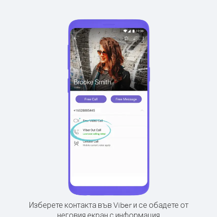
Изберете контакта във Viber и се обадете от
неговия екран с информация