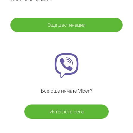
Още дестинации
Все още нямате Viber?
Изтеглете сега