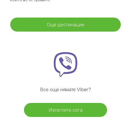
Още дестинации
Все още нямате Viber?
Изтеглете сега