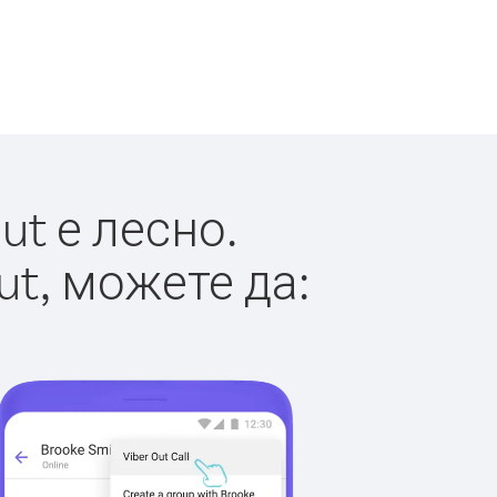
ut е лесно.
ut, можете да: