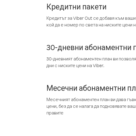
Кредитни пакети
Кредитът за Viber Out се добавя към ваши
кой да е номер по света на ниските цени на
30-дневни абонаментни 
30-дневният абонаментен план ви позвол
дни с ниските цени на Viber.
Месечни абонаментни п
Месечният абонаментен план ви дава гъв
цени, без да се налага да подновявате ва
правите