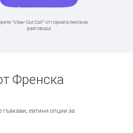
рете “Viber Out Call” от горната лента на
разговора
от Френска
е гъвкави, евтини опции за