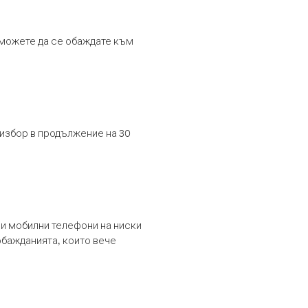
т можете да се обаждате към
 избор в продължение на 30
и мобилни телефони на ниски
обажданията, които вече