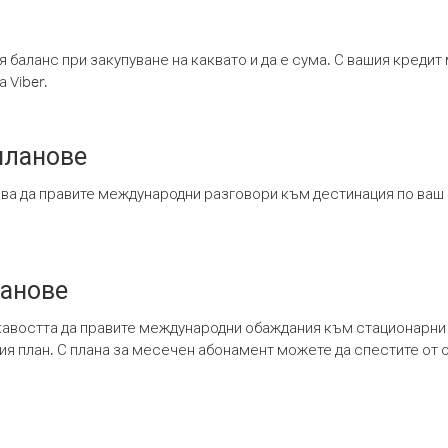
я баланс при закупуване на каквато и да е сума. С вашия креди
 Viber.
планове
ява да правите международни разговори към дестинация по ваш
ланове
кавостта да правите международни обаждания към стационарни 
шия план. С плана за месечен абонамент можете да спестите от 