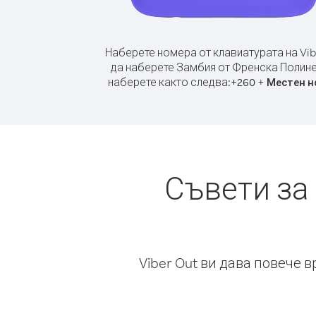
Наберете номера от клавиатурата на Vib
да наберете Замбия от Френска Полине
наберете както следва:
+
+
260
Местен н
Съвети за
Viber Out ви дава повече 