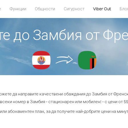
е
Функции
Общности
Сигурност
Viber Out
Бло
ите до Замбия от Фр
можете да направите качествени обаждания до Замбия от Френс
всеки номер в Замбия - стационарен или мобилен! - с цени от 55
или абонаментен план, за да получите най-добрите цени на мин