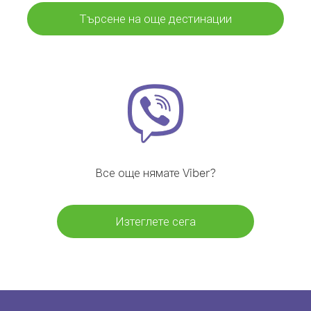
Търсене на още дестинации
Все още нямате Viber?
Изтеглете сега