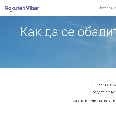
Изтеглян
Как да се обад
С Viber Out 
Обадете се на 
Купете кредитни пакети 