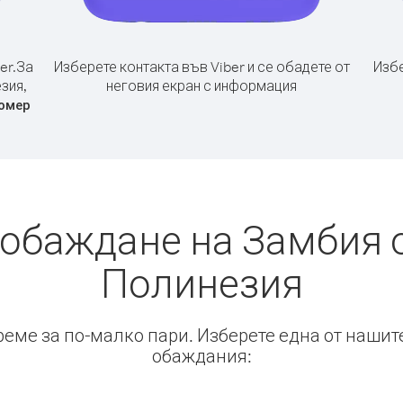
er.
За
Изберете контакта във Viber и се обадете от
Избе
зия,
неговия екран с информация
омер
 обаждане на Замбия 
Полинезия
време за по-малко пари. Изберете една от нашит
обаждания: