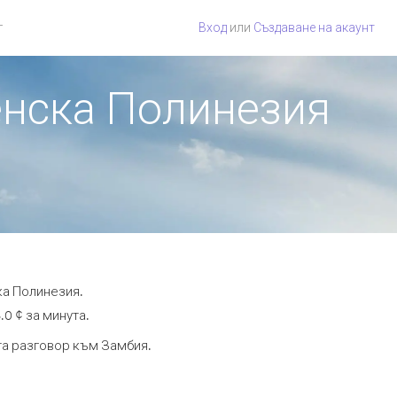
г
Вход
или
Създаване на акаунт
енска Полинезия
ка Полинезия.
.0 ¢ за минута.
ута разговор към Замбия.