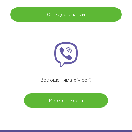
Още дестинации
Все още нямате Viber?
Изтеглете сега