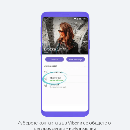
Изберете контакта във Viber и се обадете от
неговия екран с информация