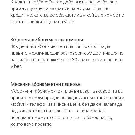
Кредитът за Viber Out се добавя към вашия баланс
при закупуване на каквато и да е сума. С вашия
кредит можете да се обаждате към кой да е номер по
света на ниските цени на Viber.
30-дневни абонаментни планове
30-дневният абонаментен план ви позволява да
правите международни разговори към дестинация по
ваш избор в продължение на 30 дни с ниските цени на
Viber.
Месечни абонаментни планове
Месечният абонаментен план ви дава гъвкавостта да
правите международни обаждания към стационарни и
мобилни телефони на ниски цени, без да се налага да
подновявате вашия план. С плана за месечен
абонамент можете да спестите от обажданията,
които вече правите