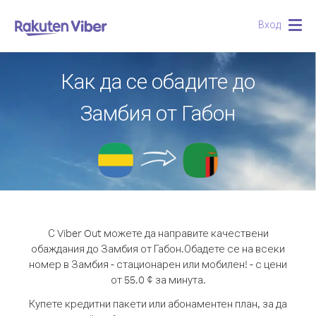
Вход
Togg
navig
Как да се обадите до
Замбия от Габон
С Viber Out можете да направите качествени
обаждания до Замбия от Габон.
Обадете се на всеки
номер в Замбия - стационарен или мобилен! - с цени
от 55.0 ¢ за минута.
Купете кредитни пакети или абонаментен план, за да