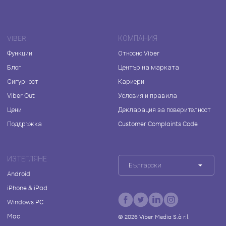
VIBER
КОМПАНИЯ
Функции
Относно Viber
Блог
Център на марката
Сигурност
Кариери
Viber Out
Условия и правила
Цени
Декларация за поверителност
Поддръжка
Customer Complaints Code
ИЗТЕГЛЯНЕ
Български
Android
iPhone & iPad
Windows PC
Mac
©
2026
Viber Media S.à r.l.