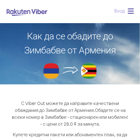
Вход
Togg
navig
Как да се обадите до
Зимбабве от Армения
С Viber Out можете да направите качествени
обаждания до Зимбабве от Армения.
Обадете се на
всеки номер в Зимбабве - стационарен или мобилен!
- с цени от 29.0 ¢ за минута.
Купете кредитни пакети или абонаментен план, за да