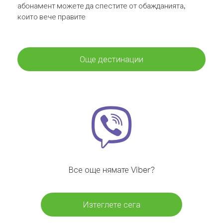
абонамент можете да спестите от обажданията,
които вече правите
Още дестинации
Все още нямате Viber?
Изтеглете сега