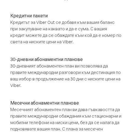
Кредитни пакети
Кредитът за Viber Out се добавя към вашия баланс
при закупуване на каквато и да е сума. С вашия
кредит можете да се обаждате към кой да е номер по
света на ниските цени на Viber.
30-дневни абонаментни планове
30-дневният абонаментен план ви позволява да
правите международни разговори към дестинация по
ваш избор в продължение на 30 дни с ниските цени на
Viber.
Месечни абонаментни планове
Месечният абонаментен план ви дава гъвкавостта да
правите международни обаждания към стационарни и
мобилни телефони на ниски цени, без да се налага да
подновявате вашия план. С плана за месечен