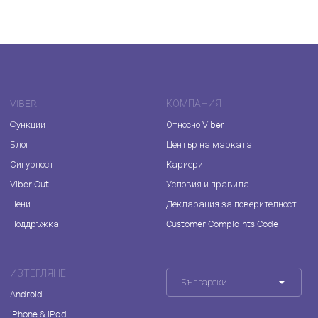
VIBER
КОМПАНИЯ
Функции
Относно Viber
Блог
Център на марката
Сигурност
Кариери
Viber Out
Условия и правила
Цени
Декларация за поверителност
Поддръжка
Customer Complaints Code
ИЗТЕГЛЯНЕ
Български
Android
iPhone & iPad