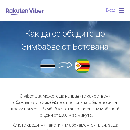
Вход
Togg
navig
Как да се обадите до
Зимбабве от Ботсвана
С Viber Out можете да направите качествени
обаждания до Зимбабве от Ботсвана.
Обадете се на
всеки номер в Зимбабве - стационарен или мобилен!
- с цени от 29.0 ¢ за минута.
Купете кредитни пакети или абонаментен план, за да