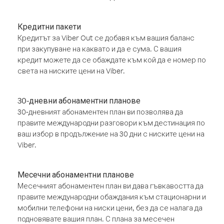
Кредитни пакети
Кредитът за Viber Out се добавя към вашия баланс
при закупуване на каквато и да е сума. С вашия
кредит можете да се обаждате към кой да е номер по
света на ниските цени на Viber.
30-дневни абонаментни планове
30-дневният абонаментен план ви позволява да
правите международни разговори към дестинация по
ваш избор в продължение на 30 дни с ниските цени на
Viber.
Месечни абонаментни планове
Месечният абонаментен план ви дава гъвкавостта да
правите международни обаждания към стационарни и
мобилни телефони на ниски цени, без да се налага да
подновявате вашия план. С плана за месечен