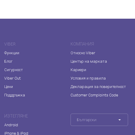
VIBER
КОМПАНИЯ
Функции
Относно Viber
Блог
Център на марката
Сигурност
Кариери
Viber Out
Условия и правила
Цени
Декларация за поверителност
Поддръжка
Customer Complaints Code
ИЗТЕГЛЯНЕ
Български
Android
iPhone & iPad