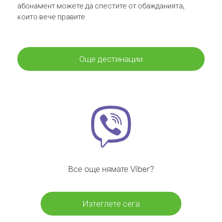
абонамент можете да спестите от обажданията,
които вече правите
Още дестинации
Все още нямате Viber?
Изтеглете сега