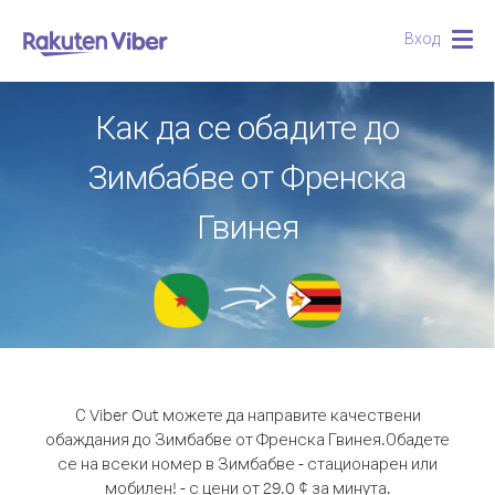
Вход
Togg
navig
Как да се обадите до
Зимбабве от Френска
Гвинея
С Viber Out можете да направите качествени
обаждания до Зимбабве от Френска Гвинея.
Обадете
се на всеки номер в Зимбабве - стационарен или
мобилен! - с цени от 29.0 ¢ за минута.