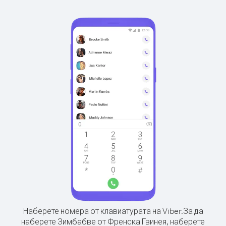
Наберете номера от клавиатурата на Viber.
За да
наберете Зимбабве от Френска Гвинея, наберете