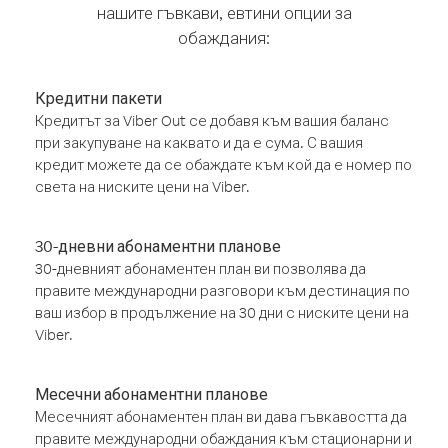
нашите гъвкави, евтини опции за
обаждания:
Кредитни пакети
Кредитът за Viber Out се добавя към вашия баланс
при закупуване на каквато и да е сума. С вашия
кредит можете да се обаждате към кой да е номер по
света на ниските цени на Viber.
30-дневни абонаментни планове
30-дневният абонаментен план ви позволява да
правите международни разговори към дестинация по
ваш избор в продължение на 30 дни с ниските цени на
Viber.
Месечни абонаментни планове
Месечният абонаментен план ви дава гъвкавостта да
правите международни обаждания към стационарни и