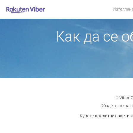
Изтеглян
Как да се 
С Viber
Обадете се на в
Купете кредитни пакети и