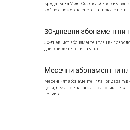
Кредитът за Viber Out се добавя към ваши
кой да е номер по света на ниските цени на
30-дневни абонаментни 
30-дневният абонаментен план ви позвол
дни с ниските цени на Viber.
Месечни абонаментни п
Месечният абонаментен план ви дава гъв
цени, без да се налага да подновявате ва
правите