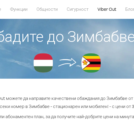
е
Функции
Общности
Сигурност
Viber Out
Бло
обадите до Зимбабве
 Out можете да направите качествени обаждания до Зимбабве от 
секи номер в Зимбабве - стационарен или мобилен! - с цени от 3
ли абонаментен план, за да получите най-добрите цени на мину