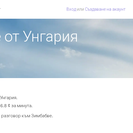
г
Вход
или
Създаване на акаунт
 от Унгария
Унгария.
6.8 ¢ за минута.
та разговор към Зимбабве.