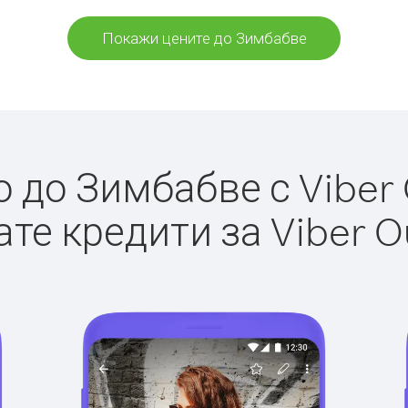
Покажи цените до Зимбабве
до Зимбабве с Viber 
те кредити за Viber O