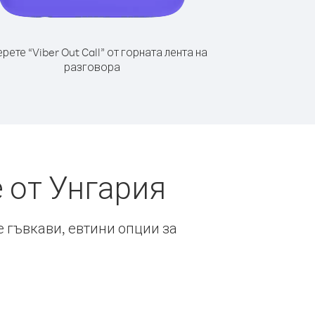
рете “Viber Out Call” от горната лента на
разговора
 от Унгария
е гъвкави, евтини опции за