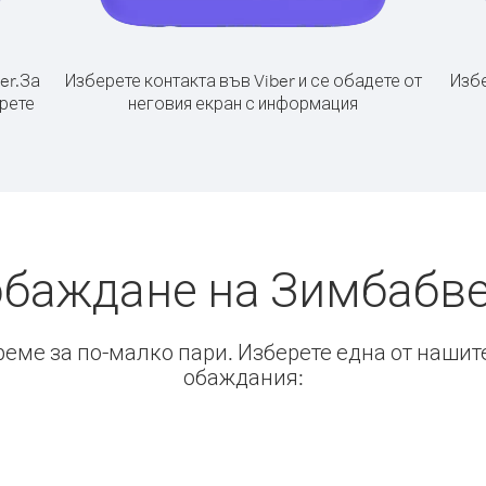
er.
За
Изберете контакта във Viber и се обадете от
Избе
ерете
неговия екран с информация
обаждане на Зимбабве
време за по-малко пари. Изберете една от нашит
обаждания: