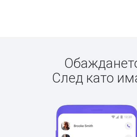
Обаждането 
След като има