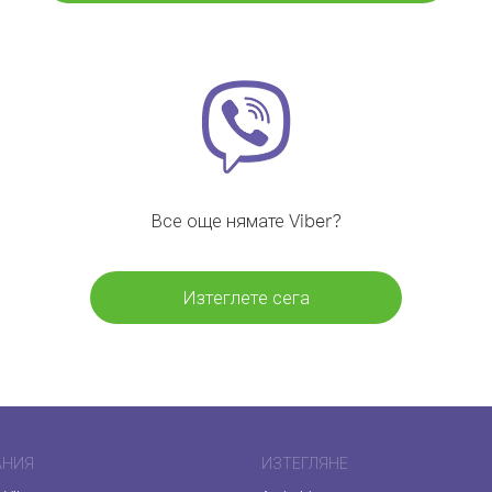
Все още нямате Viber?
Изтеглете сега
АНИЯ
ИЗТЕГЛЯНЕ