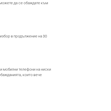
т можете да се обаждате към
 избор в продължение на 30
и мобилни телефони на ниски
обажданията, които вече