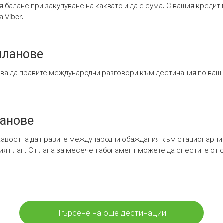
я баланс при закупуване на каквато и да е сума. С вашия креди
 Viber.
планове
ява да правите международни разговори към дестинация по ваш
ланове
кавостта да правите международни обаждания към стационарни 
шия план. С плана за месечен абонамент можете да спестите от 
Търсене на още дестинации