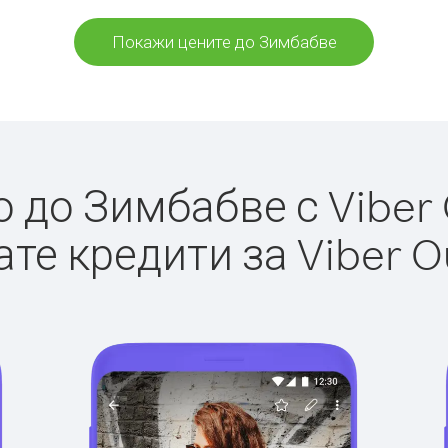
Покажи цените до Зимбабве
до Зимбабве с Viber 
те кредити за Viber O