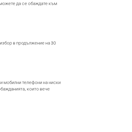
т можете да се обаждате към
 избор в продължение на 30
и мобилни телефони на ниски
обажданията, които вече