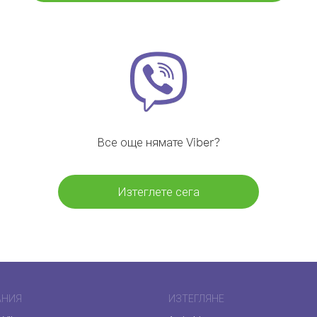
Все още нямате Viber?
Изтеглете сега
АНИЯ
ИЗТЕГЛЯНЕ