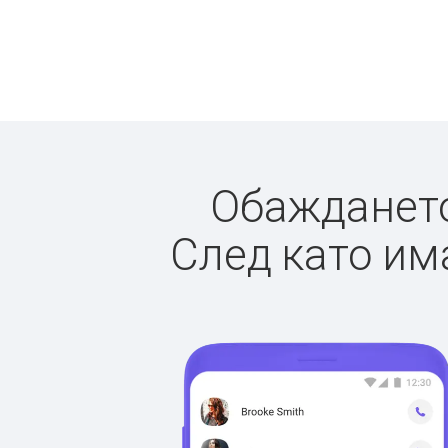
Обаждането 
След като има