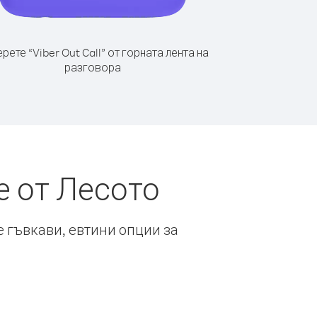
рете “Viber Out Call” от горната лента на
разговора
е от Лесото
е гъвкави, евтини опции за