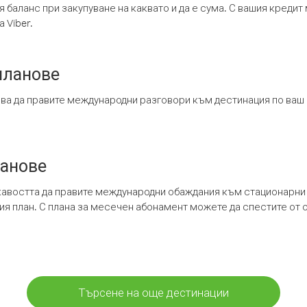
я баланс при закупуване на каквато и да е сума. С вашия креди
 Viber.
планове
ява да правите международни разговори към дестинация по ваш
ланове
кавостта да правите международни обаждания към стационарни 
шия план. С плана за месечен абонамент можете да спестите от 
Търсене на още дестинации