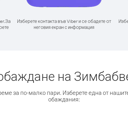
er.
За
Изберете контакта във Viber и се обадете от
Избе
рете
неговия екран с информация
обаждане на Зимбабв
време за по-малко пари. Изберете една от нашит
обаждания: