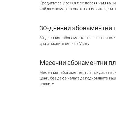
Кредитът за Viber Out се добавя към ваши
кой да е номер по света на ниските цени на
30-дневни абонаментни 
30-дневният абонаментен план ви позвол
дни с ниските цени на Viber.
Месечни абонаментни п
Месечният абонаментен план ви дава гъв
цени, без да се налага да подновявате ва
правите