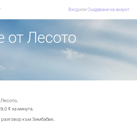
г
Вход
или
Създаване на акаунт
е от Лесото
 Лесото.
9.0 ¢ за минута.
та разговор към Зимбабве.