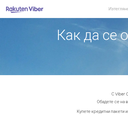
Изтеглян
Как да се 
С Viber
Обадете се на в
Купете кредитни пакети и