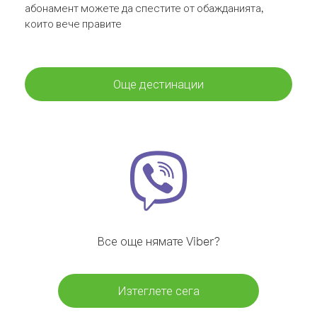
абонамент можете да спестите от обажданията,
които вече правите
Още дестинации
Все още нямате Viber?
Изтеглете сега