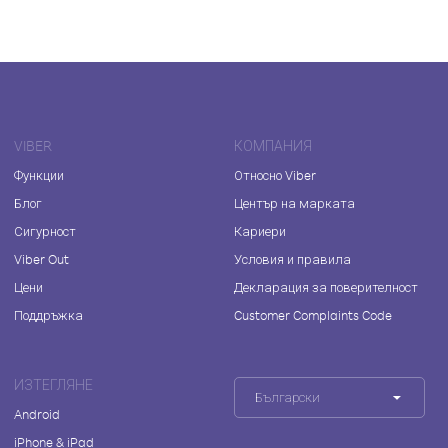
VIBER
КОМПАНИЯ
Функции
Относно Viber
Блог
Център на марката
Сигурност
Кариери
Viber Out
Условия и правила
Цени
Декларация за поверителност
Поддръжка
Customer Complaints Code
ИЗТЕГЛЯНЕ
Български
Android
iPhone & iPad