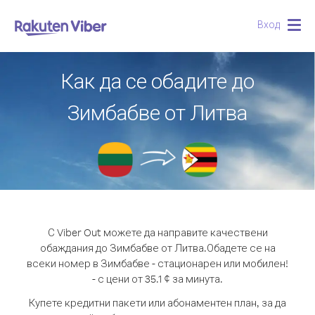
Вход
Togg
navig
Как да се обадите до
Зимбабве от Литва
С Viber Out можете да направите качествени
обаждания до Зимбабве от Литва.
Обадете се на
всеки номер в Зимбабве - стационарен или мобилен!
- с цени от 35.1 ¢ за минута.
Купете кредитни пакети или абонаментен план, за да