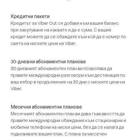
Кредитни пакети
Кредитът за Viber Out се добавя към вашия баланс
при закупуване на каквато и да е сума. С вашия
кредит можете да се обаждате към кой да е номер по
света на ниските цени на Viber.
30-дневни абонаментни планове
30-дневният абонаментен план ви позволява да
правите международни разговори към дестинация по
ваш избор в продължение на 30 дни с ниските цени на
Viber.
Месечни абонаментни планове
Месечният абонаментен план ви дава гъвкавостта да
правите международни обаждания към стационарни и
мобилни телефони на ниски цени, без да се налага да
подновявате вашия план. С плана за месечен